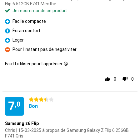
Flip 6 512GB F741 Menthe
Je recommande ce produit
Facile compacte
Pour
Écran confort
Pour
Leger
Pour
Pour l instant pas de negativiter
Contre
Faut l utiliser pour l apprécier 😁
0
0
3.5 étoiles
7
,0
Bon
Samsung z6 Flip
Chris | 15-03-2025 á propos de Samsung Galaxy Z Flip 6 256GB
F741 Gris