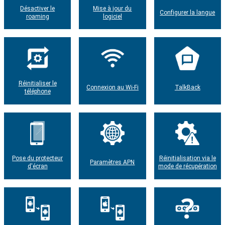
Désactiver le
Mise à jour du
Configurer la langue
roaming
logiciel
Réinitialiser le
Connexion au Wi-Fi
TalkBack
téléphone
Pose du protecteur
Réinitialisation via le
Paramètres APN
d'écran
mode de récupération