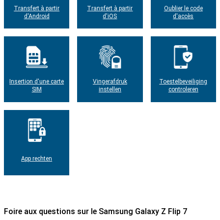
Transfert à partir
Transfert à partir
Oublier le code
d'Android
d'iOS
d'accès
Insertion d'une carte
Vingerafdruk
Toestelbeveiliging
SIM
instellen
controleren
App rechten
Foire aux questions sur le Samsung Galaxy Z Flip 7