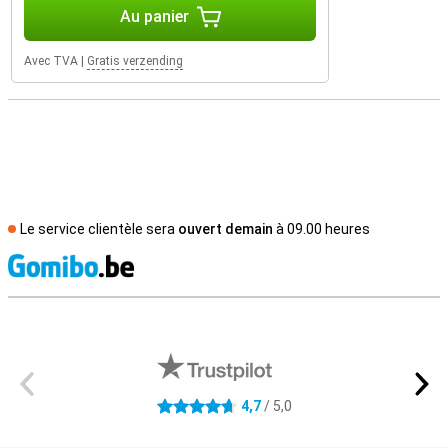
Au panier
Avec TVA
|
Gratis verzending
Le service clientèle sera
ouvert demain
à 09.00 heures
M
Avis externes des magasins
4,7
/ 5,0
4.7 étoiles