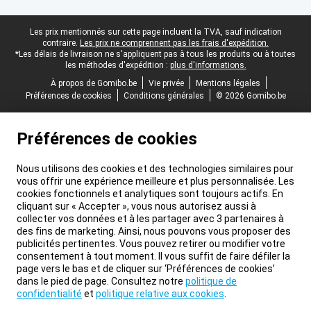
Pied-de-page légal
Les prix mentionnés sur cette page incluent la TVA, sauf indication
contraire.
Les prix ne comprennent pas les frais d'expédition.
*Les délais de livraison ne s'appliquent pas à tous les produits ou à toutes
les méthodes d'expédition :
plus d'informations.
À propos de Gomibo.be
Vie privée
Mentions légales
Préférences de cookies
Conditions générales
© 2026 Gomibo.be
Préférences de cookies
Nous utilisons des cookies et des technologies similaires pour
vous offrir une expérience meilleure et plus personnalisée. Les
cookies fonctionnels et analytiques sont toujours actifs. En
cliquant sur « Accepter », vous nous autorisez aussi à
collecter vos données et à les partager avec 3 partenaires à
des fins de marketing. Ainsi, nous pouvons vous proposer des
publicités pertinentes. Vous pouvez retirer ou modifier votre
consentement à tout moment. Il vous suffit de faire défiler la
page vers le bas et de cliquer sur ‘Préférences de cookies’
dans le pied de page. Consultez notre
politique de
confidentialité
et
politique relative aux cookies
.