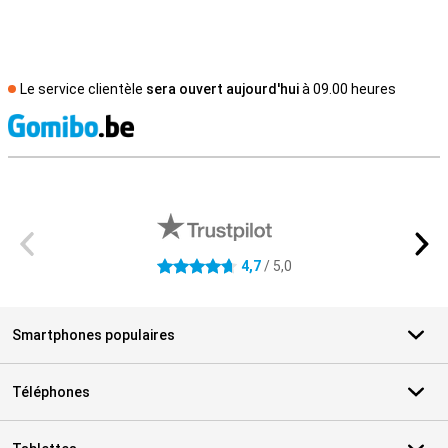
Le service clientèle
sera ouvert aujourd'hui
à 09.00 heures
M
Avis externes des magasins
4,7
/ 5,0
4.7 étoiles
Smartphones populaires
Téléphones