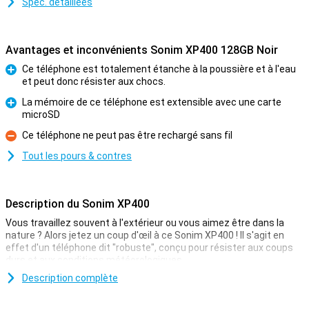
Spéc. détaillées
Avantages et inconvénients Sonim XP400 128GB Noir
Ce téléphone est totalement étanche à la poussière et à l'eau
et peut donc résister aux chocs.
Pour
La mémoire de ce téléphone est extensible avec une carte
microSD
Pour
Ce téléphone ne peut pas être rechargé sans fil
Contre
Tout les pours & contres
Description du Sonim XP400
Vous travaillez souvent à l'extérieur ou vous aimez être dans la
nature ? Alors jetez un coup d'œil à ce Sonim XP400 ! Il s'agit en
effet d'un téléphone dit "robuste", conçu pour résister aux coups
durs et aux conditions météorologiques.
Vous pouvez utiliser ce téléphone sans étui, car la coque est déjà
Description complète
conçue pour une meilleure adhérence et une meilleure résistance
aux chutes. En outre, ce téléphone est doté de fonctions de