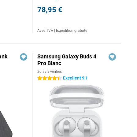
78,95 €
Avec TVA
|
Expédition gratuite
ank
Samsung Galaxy Buds 4
Pro Blanc
20 avis vérifiés
Excellent 9,1
4.5 étoiles