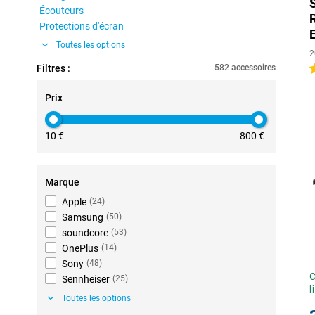
Écouteurs
Protections d'écran
Toutes les options
2
Filtres :
582 accessoires
4
Prix
10 €
800 €
Marque
Apple
(
24
)
Samsung
(
50
)
soundcore
(
53
)
OnePlus
(
14
)
Sony
(
48
)
C
Sennheiser
(
25
)
l
Toutes les options