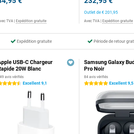
34,95 €
232,95 €
Outlet de
€ 201,95
vec TVA
|
Expédition gratuite
Avec TVA
|
Expédition gratuite
Expédition gratuite
Période de retour grat
Apple USB-C Chargeur
Samsung Galaxy Bud
Rapide 20W Blanc
Pro Noir
49 avis vérifiés
84 avis vérifiés
Excellent 9,1
Excellent 9,5
.5 étoiles
5 étoiles