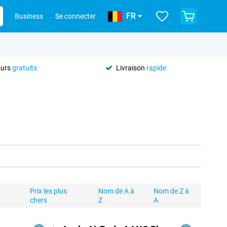
FR
Business
Se connecter
ours
gratuits
Livraison
rapide
Prix les plus
Nom de A à
Nom de Z à
chers
Z
A