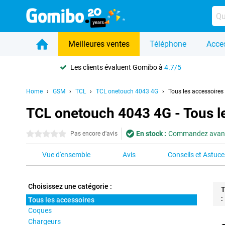
Meilleures ventes
Téléphone
Acce
Les clients évaluent Gomibo à
4.7/5
Home
GSM
TCL
TCL onetouch 4043 4G
Tous les accessoires
TCL onetouch 4043 4G - Tous l
En stock :
Commandez avant 2
0 étoiles
Pas encore d'avis
Vue d'ensemble
Avis
Conseils et Astuce
Choisissez une catégorie :
T
:
Tous les accessoires
Coques
Pro
Chargeurs