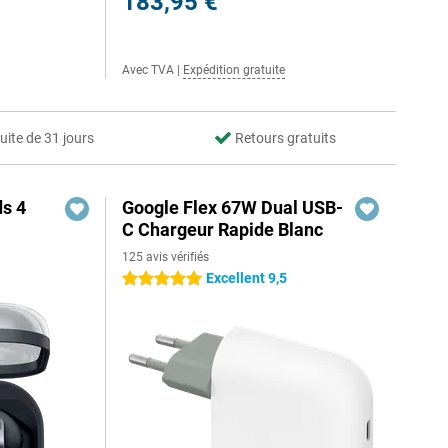
183,95 €
Avec TVA
|
Expédition gratuite
uite de 31 jours
Retours gratuits
s 4
Google Flex 67W Dual USB-
C Chargeur Rapide Blanc
125 avis vérifiés
Excellent 9,5
5 étoiles