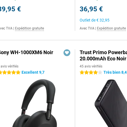
39,95 €
36,95 €
Outlet de
€ 32,95
vec TVA
|
Expédition gratuite
Avec TVA
|
Expédition gratuite
Sony WH-1000XM6 Noir
Trust Primo Powerb
20.000mAh Eco Noir
 avis vérifiés
45 avis vérifiés
Excellent 9,7
Très bien 8,4
 étoiles
4 étoiles