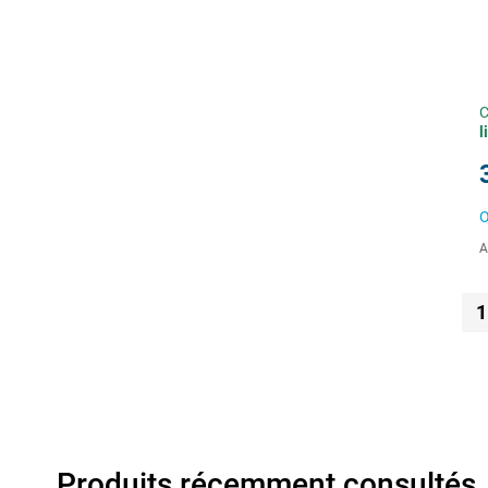
C
l
O
A
1
Produits récemment consultés