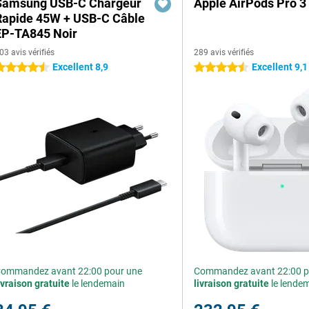
Samsung USB-C Chargeur
Apple AirPods Pro 3
Rapide 45W + USB-C Câble
EP-TA845 Noir
03 avis vérifiés
289 avis vérifiés
Excellent 8,9
Excellent 9,1
.5 étoiles
4.5 étoiles
ommandez avant 22:00 pour une
Commandez avant 22:00 p
ivraison gratuite
le lendemain
livraison gratuite
le lende