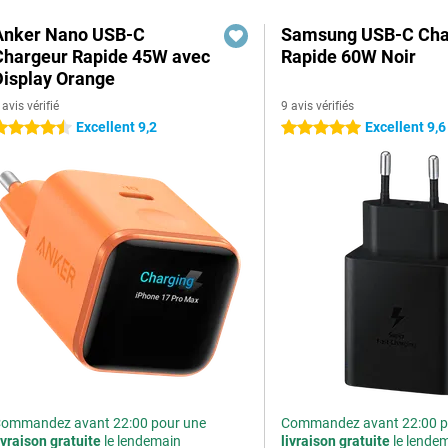
Anker Nano USB-C
Samsung USB-C Cha
Chargeur Rapide 45W avec
Rapide 60W Noir
Display Orange
 avis vérifié
9 avis vérifiés
Excellent 9,2
Excellent 9,6
.5 étoiles
5 étoiles
ommandez avant 22:00 pour une
Commandez avant 22:00 p
ivraison gratuite
le lendemain
livraison gratuite
le lende