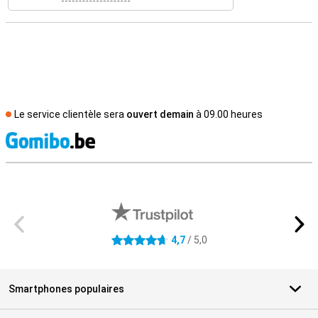
Le service clientèle sera
ouvert demain
à 09.00 heures
M
Avis externes des magasins
4,7
/ 5,0
4.7 étoiles
Smartphones populaires