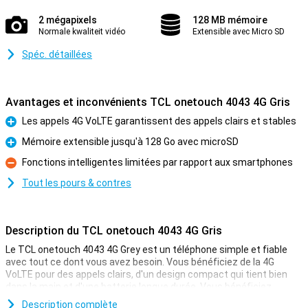
2 mégapixels
128 MB mémoire
Normale kwaliteit vidéo
Extensible avec Micro SD
Spéc. détaillées
Avantages et inconvénients TCL onetouch 4043 4G Gris
Les appels 4G VoLTE garantissent des appels clairs et stables
Pour
Mémoire extensible jusqu'à 128 Go avec microSD
Pour
Fonctions intelligentes limitées par rapport aux smartphones
Contre
Tout les pours & contres
Description du TCL onetouch 4043 4G Gris
Le TCL onetouch 4043 4G Grey est un téléphone simple et fiable
avec tout ce dont vous avez besoin. Vous bénéficiez de la 4G
VoLTE pour des appels clairs, d'un design compact qui tient bien
dans la main et d'une batterie longue durée. Vous bénéficiez
également d'un écran clair, d'un espace de stockage
Description complète