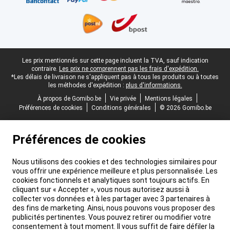
Pied-de-page légal
Les prix mentionnés sur cette page incluent la TVA, sauf indication
contraire.
Les prix ne comprennent pas les frais d'expédition.
*Les délais de livraison ne s'appliquent pas à tous les produits ou à toutes
les méthodes d'expédition :
plus d'informations.
À propos de Gomibo.be
Vie privée
Mentions légales
Préférences de cookies
Conditions générales
© 2026 Gomibo.be
Préférences de cookies
Nous utilisons des cookies et des technologies similaires pour
vous offrir une expérience meilleure et plus personnalisée. Les
cookies fonctionnels et analytiques sont toujours actifs. En
cliquant sur « Accepter », vous nous autorisez aussi à
collecter vos données et à les partager avec 3 partenaires à
des fins de marketing. Ainsi, nous pouvons vous proposer des
publicités pertinentes. Vous pouvez retirer ou modifier votre
consentement à tout moment. Il vous suffit de faire défiler la