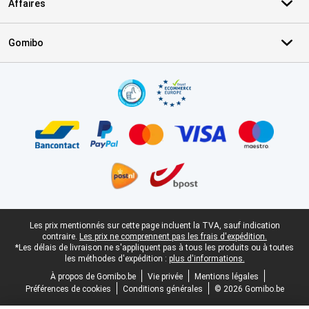
Affaires
Gomibo
Certificats, methodes de paiement, partenaires de services de livr
Pied-de-page légal
Les prix mentionnés sur cette page incluent la TVA, sauf indication
contraire.
Les prix ne comprennent pas les frais d'expédition.
*Les délais de livraison ne s'appliquent pas à tous les produits ou à toutes
les méthodes d'expédition :
plus d'informations.
À propos de Gomibo.be
Vie privée
Mentions légales
Préférences de cookies
Conditions générales
© 2026 Gomibo.be