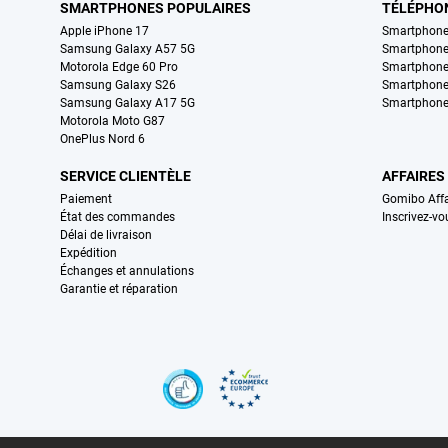
SMARTPHONES POPULAIRES
TÉLÉPHO
Apple iPhone 17
Smartphone
Samsung Galaxy A57 5G
Smartphon
Motorola Edge 60 Pro
Smartphone
Samsung Galaxy S26
Smartphone
Samsung Galaxy A17 5G
Smartphone
Motorola Moto G87
OnePlus Nord 6
SERVICE CLIENTÈLE
AFFAIRES
Paiement
Gomibo Affa
État des commandes
Inscrivez-vo
Délai de livraison
Expédition
Échanges et annulations
Garantie et réparation
Certificats, methodes de paiement, partenaires de services de livraiso