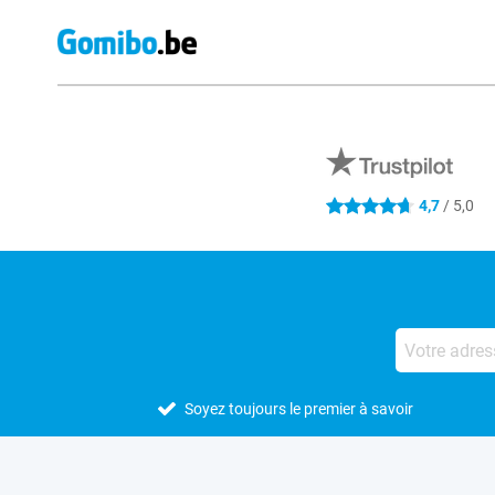
Avis externes des magasins
4,7
/ 5,0
4.7 étoiles
Soyez toujours le premier à savoir