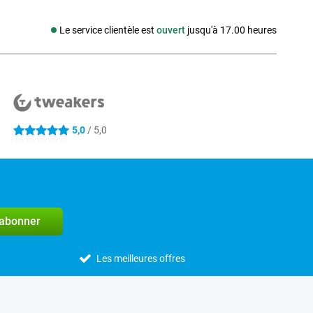
Le service clientèle est
ouvert
jusqu'à 17.00 heures
Média social
5,0
/ 5,0
5 étoiles
'abonner
Les meilleures offres