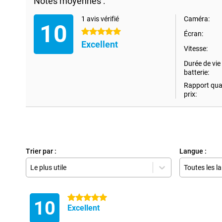
Notes moyennes :
1 avis vérifié
Caméra:
10
5 étoiles
Écran:
Excellent
Vitesse:
Durée de vie 
batterie:
Rapport qual
prix:
Trier par :
Langue :
Le plus utile
Toutes les l
5 étoiles
10
Excellent