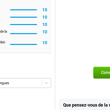
10
10
10
10
de la
10
ité-
Comm
angues
Que pensez-vous de la 