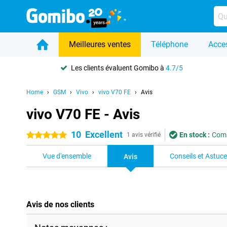
Meilleures ventes
Téléphone
Acce
Les clients évaluent Gomibo à
4.7/5
Home
GSM
Vivo
vivo V70 FE
Avis
vivo V70 FE - Avis
10
Excellent
En stock :
Comm
5 étoiles
1 avis vérifié
Vue d'ensemble
Conseils et Astuc
Avis
Avis de nos clients