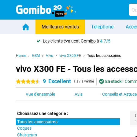
Meilleures ventes
Téléphone
Acce
Les clients évaluent Gomibo à
4.7/5
Home
GSM
Vivo
vivo X300 FE
Tous les accessoires
vivo X300 FE - Tous les accesso
9
Excellent
En stock :
Comman
4.5 étoiles
1 avis vérifié
Vue d'ensemble
Avis
Conseils et Astuce
Choisissez une catégorie :
T
:
Tous les accessoires
Coques
Pro
Chargeurs