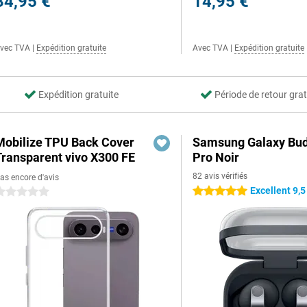
34,95 €
14,95 €
vec TVA
|
Expédition gratuite
Avec TVA
|
Expédition gratuite
Expédition gratuite
Période de retour grat
Mobilize TPU Back Cover
Samsung Galaxy Bud
Transparent vivo X300 FE
Pro Noir
82 avis vérifiés
as encore d'avis
Excellent 9,5
5 étoiles
 étoiles