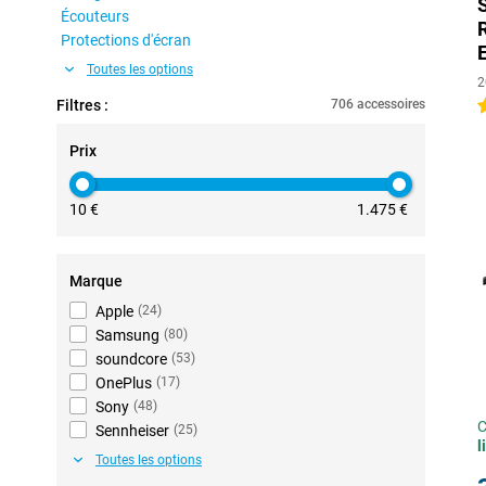
Écouteurs
Protections d'écran
Toutes les options
2
Filtres :
706 accessoires
4
Prix
10 €
1.475 €
Marque
Apple
(
24
)
Samsung
(
80
)
soundcore
(
53
)
OnePlus
(
17
)
Sony
(
48
)
C
Sennheiser
(
25
)
l
Toutes les options