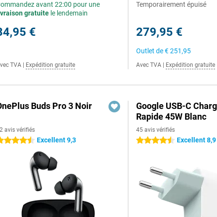
ommandez avant 22:00 pour une
Temporairement épuisé
ivraison gratuite
le lendemain
34,95 €
279,95 €
Outlet de
€ 251,95
vec TVA
|
Expédition gratuite
Avec TVA
|
Expédition gratuite
OnePlus Buds Pro 3 Noir
Google USB-C Charg
Rapide 45W Blanc
2 avis vérifiés
45 avis vérifiés
Excellent 9,3
Excellent 8,9
.5 étoiles
4.5 étoiles