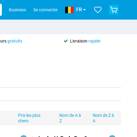
FR
Business
Se connecter
ours
gratuits
Livraison
rapide
Prix les plus
Nom de A à
Nom de Z à
chers
Z
A