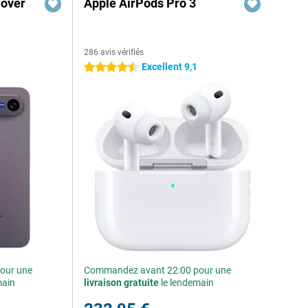
Cover
Apple AirPods Pro 3
286 avis vérifiés
Excellent 9,1
4.5 étoiles
our une
Commandez avant 22:00 pour une
main
livraison gratuite
le lendemain