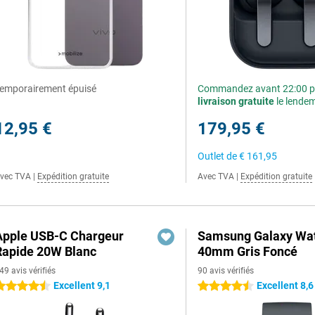
emporairement épuisé
Commandez avant 22:00 p
livraison gratuite
le lende
12,95 €
179,95 €
Outlet de
€ 161,95
vec TVA
|
Expédition gratuite
Avec TVA
|
Expédition gratuite
Apple USB-C Chargeur
Samsung Galaxy Wat
Rapide 20W Blanc
40mm Gris Foncé
49 avis vérifiés
90 avis vérifiés
Excellent 9,1
Excellent 8,6
.5 étoiles
4.5 étoiles