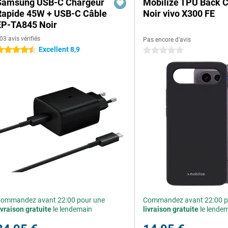
Samsung USB-C Chargeur
Mobilize TPU Back 
Rapide 45W + USB-C Câble
Noir vivo X300 FE
EP-TA845 Noir
03 avis vérifiés
Pas encore d'avis
Excellent 8,9
.5 étoiles
0 étoiles
ommandez avant 22:00 pour une
Commandez avant 22:00 p
ivraison gratuite
le lendemain
livraison gratuite
le lende