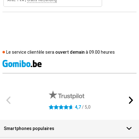
Avec TVA
|
Gratis verzending
Le service clientèle sera
ouvert demain
à 09.00 heures
M
Avis externes des magasins
4,7
/ 5,0
4.7 étoiles
Smartphones populaires