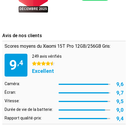
jouiez à des jeux : avec le Xiaomi 15T Pro, vous êtes toujours
connecté. Grâce à Xiaomi Astral Communication, vous restez
DÉCEMBRE 2025
connecté même sans réseau mobile via des options de
communication hors ligne.
Avis de nos clients
Scores moyens du Xiaomi 15T Pro 12GB/256GB Gris:
249 avis vérifiés
9
,4
4.5 étoiles
Excellent
9,6
Caméra:
9,7
Écran:
9,5
Vitesse:
9,0
Durée de vie de la batterie:
9,4
Rapport qualité-prix: