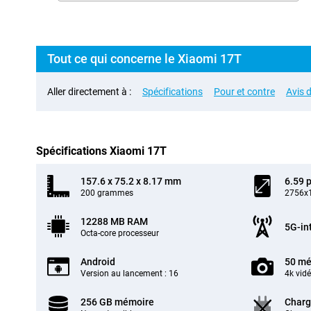
Tout ce qui concerne le Xiaomi 17T
Aller directement à :
Spécifications
Pour et contre
Avis d
Spécifications Xiaomi 17T
157.6 x 75.2 x 8.17 mm
6.59 
200 grammes
2756x1
12288 MB RAM
5G-in
Octa-core processeur
Android
50 mé
Version au lancement : 16
4k vid
256 GB mémoire
Charg