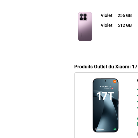
res
et des technologies modernes. Le
er d'un internet mobile rapide.
Violet
256 GB
connexions sans fil stables. Grâce
ct avec votre smartphone.
Violet
512 GB
met de combiner facilement vie
us pouvez profiter d'un son
ert de données s'effectuent via la
Produits Outlet du Xiaomi 1