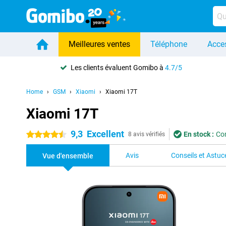
Meilleures ventes
Téléphone
Acce
Les clients évaluent Gomibo à
4.7/5
Home
GSM
Xiaomi
Xiaomi 17T
Xiaomi 17T
9,3
Excellent
En stock :
Com
4.5 étoiles
8 avis vérifiés
Avis
Conseils et Astuc
Vue d'ensemble