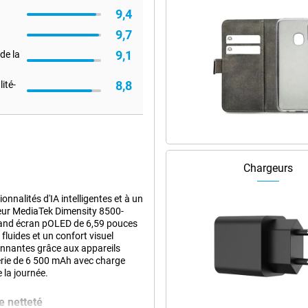
9,4
9,7
9,1
de la
8,8
ité-
Chargeurs
nalités d'IA intelligentes et à un
seur MediaTek Dimensity 8500-
 grand écran pOLED de 6,59 pouces
luides et un confort visuel
nnantes grâce aux appareils
erie de 6 500 mAh avec charge
 la journée.
e netteté