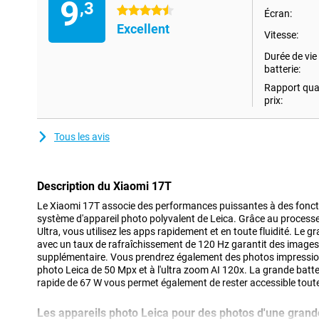
9
,3
4.5 étoiles
Écran:
Excellent
Vitesse:
Durée de vie 
batterie:
Rapport qual
prix:
Tous les avis
Description du Xiaomi 17T
Le Xiaomi 17T associe des performances puissantes à des fonction
système d'appareil photo polyvalent de Leica. Grâce au proces
Ultra, vous utilisez les apps rapidement et en toute fluidité. Le
avec un taux de rafraîchissement de 120 Hz garantit des images f
supplémentaire. Vous prendrez également des photos impressio
photo Leica de 50 Mpx et à l'ultra zoom AI 120x. La grande batt
rapide de 67 W vous permet également de rester accessible toute
Les appareils photo Leica pour des photos d'une grand