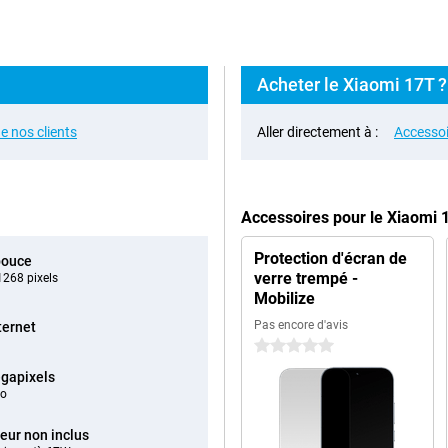
Acheter le Xiaomi 17T ?
e nos clients
Aller directement à :
Accessoi
Accessoires pour le Xiaomi 
Protection d'écran de
pouce
verre trempé -
268 pixels
Mobilize
Pas encore d'avis
ternet
0 étoiles
gapixels
éo
eur non inclus