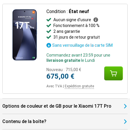
spacieux. En outre, le smartphone prend en charge le WiFi 7 pour
des connexions sans fil rapides et stables. Avec la certification
Condition :
État neuf
IP68, l'appareil est protégé contre la poussière et l'eau, ce qui vous
permet de l'utiliser sans souci dans différentes conditions.
Aucun signe d'usure
Fonctionnement à 100 %
2 ans garantie
31 jours de retour gratuit
Sans verrouillage de la carte SIM
Commandez avant 23:59 pour une
livraison gratuite
le Lundi
Nouveau :
715,00 €
675,00 €
Avec TVA
|
Expédition gratuite
Options de couleur et de GB pour le Xiaomi 17T Pro
Contenu de la boîte?