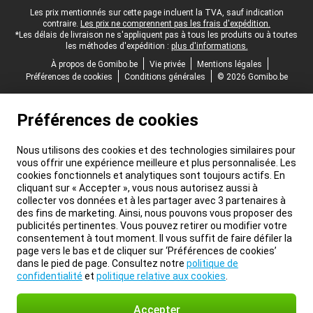
Pied-de-page légal
Les prix mentionnés sur cette page incluent la TVA, sauf indication
contraire.
Les prix ne comprennent pas les frais d'expédition.
*Les délais de livraison ne s'appliquent pas à tous les produits ou à toutes
les méthodes d'expédition :
plus d'informations.
À propos de Gomibo.be
Vie privée
Mentions légales
Préférences de cookies
Conditions générales
© 2026 Gomibo.be
Préférences de cookies
Nous utilisons des cookies et des technologies similaires pour
vous offrir une expérience meilleure et plus personnalisée. Les
cookies fonctionnels et analytiques sont toujours actifs. En
cliquant sur « Accepter », vous nous autorisez aussi à
collecter vos données et à les partager avec 3 partenaires à
des fins de marketing. Ainsi, nous pouvons vous proposer des
publicités pertinentes. Vous pouvez retirer ou modifier votre
consentement à tout moment. Il vous suffit de faire défiler la
page vers le bas et de cliquer sur ‘Préférences de cookies’
dans le pied de page. Consultez notre
politique de
confidentialité
et
politique relative aux cookies
.
Accepter