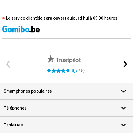
Le service clientèle
sera ouvert aujourd'hui
à 09.00 heures
M
Avis externes des magasins
4,7
/ 5,0
4.7 étoiles
Smartphones populaires
Téléphones
Tablettes