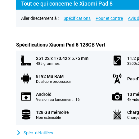
Tout ce qui concerne le Xiaomi Pad 8
Aller directement à :
Spécifications
Pour et contre
Avis d
Spécifications Xiaomi Pad 8 128GB Vert
251.22 x 173.42 x 5.75 mm
11.2 
485 grammes
3200x2
8192 MB RAM
Pas d
Dual-core processeur
Android
13 mé
Version au lancement : 16
4k vid
128 GB mémoire
Charg
Non extensible
Charge
Spéc. détaillées