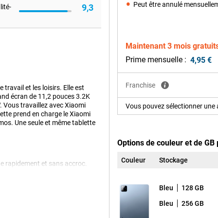
Peut être annulé mensuelle
9,3
ité-
Maintenant 3 mois gratuit
Prime mensuelle :
4,95 €
Franchise
ravail et les loisirs. Elle est
and écran de 11,2 pouces 3.2K
 Vous travaillez avec Xiaomi
Vous pouvez sélectionner une a
lette prend en charge le Xiaomi
mos. Une seule et même tablette
Options de couleur et de GB 
Couleur
Stockage
ne rapidement et sans accroc.
ne tâche à l'autre. Que vous
t, tout se déroule sans problème.
Bleu
128 GB
 bonnes performances et une
blette à l'école ou au travail.
Bleu
256 GB