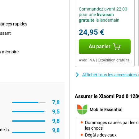
Commandez avant 22:00
pour une
livraison
gratuite
le lendemain
mances rapides
24,95 €
issant
Au panier
la mémoire
Avec TVA
|
Expédition gratuite
Afficher tous les accessoire
Assurer le Xiaomi Pad 8 128G
7,8
Mobile Essential
9,5
9,8
Dommages causés par les c
les chocs
9,8
de la
Dégâts des eaux