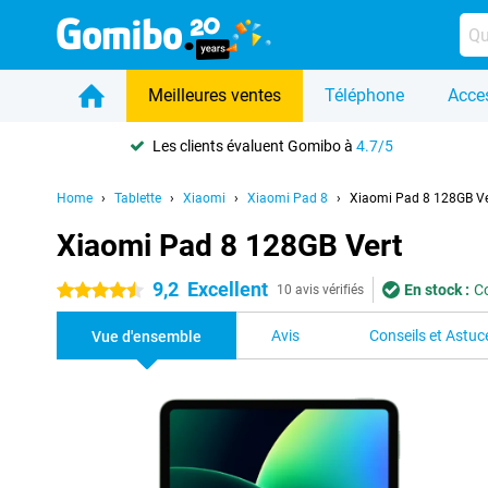
Meilleures ventes
Téléphone
Acce
Les clients évaluent Gomibo à
4.7/5
Home
Tablette
Xiaomi
Xiaomi Pad 8
Xiaomi Pad 8 128GB Ve
Xiaomi Pad 8 128GB Vert
9,2
Excellent
En stock :
C
4.5 étoiles
10 avis vérifiés
Avis
Conseils et Astuc
Vue d'ensemble