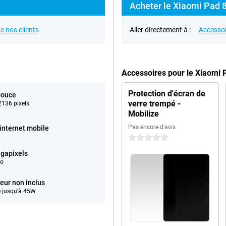
Acheter le Xiaomi Pad 8
e nos clients
Aller directement à :
Accessoi
Accessoires pour le Xiaomi 
Protection d'écran de
pouce
verre trempé -
136 pixels
Mobilize
Pas encore d'avis
'internet mobile
0 étoiles
gapixels
éo
eur non inclus
 jusqu'à 45W