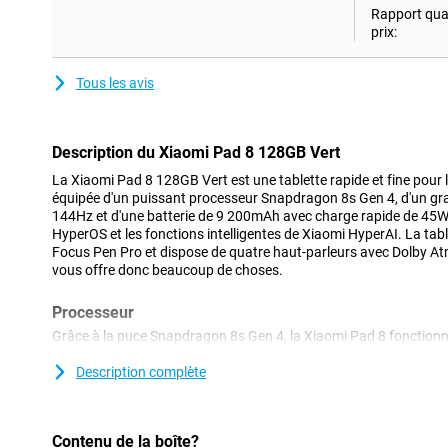
Rapport qual
prix:
Tous les avis
Description du Xiaomi Pad 8 128GB Vert
La Xiaomi Pad 8 128GB Vert est une tablette rapide et fine pour le t
équipée d'un puissant processeur Snapdragon 8s Gen 4, d'un gr
144Hz et d'une batterie de 9 200mAh avec charge rapide de 45W.
HyperOS et les fonctions intelligentes de Xiaomi HyperAI. La tab
Focus Pen Pro et dispose de quatre haut-parleurs avec Dolby At
vous offre donc beaucoup de choses.
Processeur
Grâce à la puce Snapdragon 8s Gen 4, la Xiaomi Pad 8 fonction
Vous ouvrez les applications en douceur et passez facilement d'u
jouiez à un jeu, regardiez une série ou travailliez sur un documen
Description complète
La puce est fabriquée selon un procédé 4nm, ce qui garantit de
consommation d'énergie efficace. Pratique si vous utilisez votre ta
Contenu de la boîte?