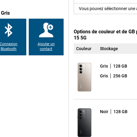
é qui tient confortablement dans
t aux éclaboussures d'eau. Ainsi,
Vous pouvez sélectionner une a
re smartphone ne craint rien.
 Gris
Options de couleur et de GB
15 5G
Connexion
Ajouter un
Couleur
Stockage
Bluetooth
contact
Gris
128 GB
Gris
256 GB
Noir
128 GB