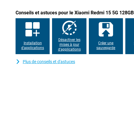
également. L'appareil est doté d'un boîtier quadruplement incurv
la main. Certifié IP64, il est également résistant à la poussière e
même sur la route ou sous la pluie, vous pouvez être sûr que vot
Conseils et astuces pour le Xiaomi Redmi 15 5G 128GB
Désactiver les
Installation
Créer une
mises à jour
d'applications
sauvegarde
d'applications
Plus de conseils et d'astuces