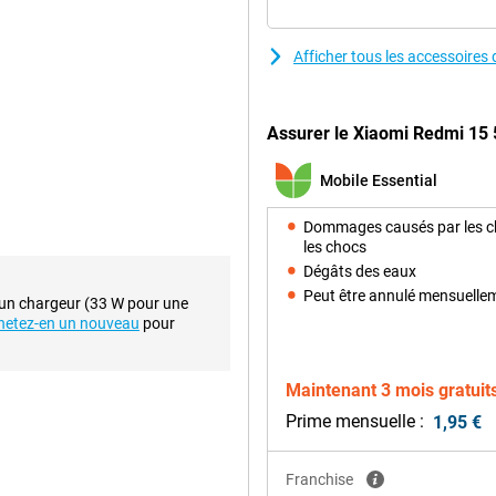
 deux jours sans le recharger, ce
u les week-ends. Que vous
 que vous jouiez à des jeux,
Afficher tous les accessoire
 problème. Grâce à la charge rapide
l vous suffit de le placer sur le
que, c'est que cet appareil prend
Assurer le Xiaomi Redmi 15 5
t de charger d'autres appareils.
teurs ou un autre téléphone, via
Mobile Essential
Dommages causés par les c
les chocs
prise en charge de la 5G. Ce
les jeux tournent sans problème et
Dégâts des eaux
oire de travail et à l'extension
Peut être annulé mensuelle
 un chargeur (33 W pour une
 si vous faites beaucoup de
hetez-en un nouveau
pour
 il est aussi à l'épreuve du temps
Maintenant 3 mois gratuit
Prime mensuelle :
1,95 €
9 pouces. Grâce au taux de
sionnage de vidéos sont
périence visuelle est
Franchise
sionnant, le design l'est