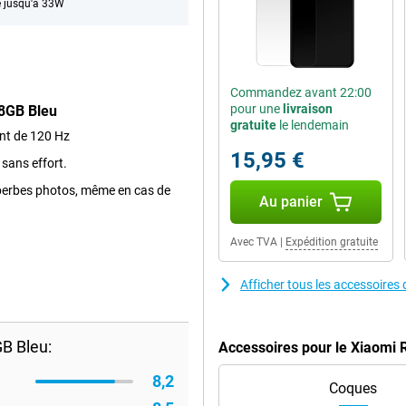
 jusqu'à 33W
Commandez avant 22:00
pour une
livraison
8GB Bleu
gratuite
le lendemain
nt de 120 Hz
15,95 €
 sans effort.
uperbes photos, même en cas de
Au panier
Avec TVA
|
Expédition gratuite
Afficher tous les accessoir
B Bleu:
Accessoires pour le Xiaomi
8,2
Coques