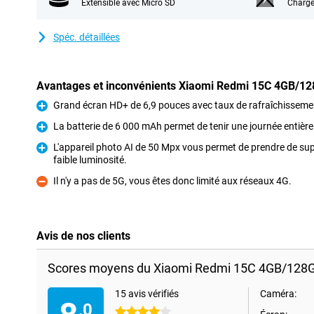
Extensible avec Micro SD
Charge
Spéc. détaillées
Avantages et inconvénients Xiaomi Redmi 15C 4GB/12
Grand écran HD+ de 6,9 pouces avec taux de rafraîchisseme
Pour
La batterie de 6 000 mAh permet de tenir une journée entière
Pour
L'appareil photo AI de 50 Mpx vous permet de prendre de s
faible luminosité.
Pour
Il n'y a pas de 5G, vous êtes donc limité aux réseaux 4G.
Contre
Avis de nos clients
Scores moyens du Xiaomi Redmi 15C 4GB/128G
15 avis vérifiés
Caméra:
,0
4 étoiles