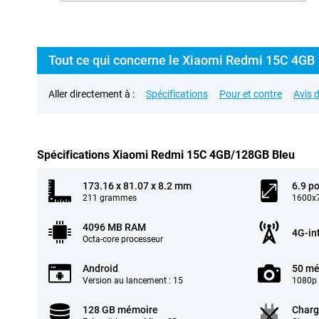
Tout ce qui concerne le Xiaomi Redmi 15C 4GB
Aller directement à :
Spécifications
Pour et contre
Avis d
Spécifications Xiaomi Redmi 15C 4GB/128GB Bleu
173.16 x 81.07 x 8.2 mm
6.9 p
211 grammes
1600x7
4096 MB RAM
4G-in
Octa-core processeur
Android
50 mé
Version au lancement : 15
1080p 
128 GB mémoire
Charg