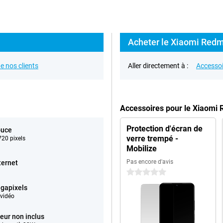
Acheter le Xiaomi Redm
e nos clients
Aller directement à :
Accessoi
Accessoires pour le Xiaomi
Protection d'écran de
ouce
verre trempé -
20 pixels
Mobilize
Pas encore d'avis
ternet
0 étoiles
gapixels
vidéo
eur non inclus