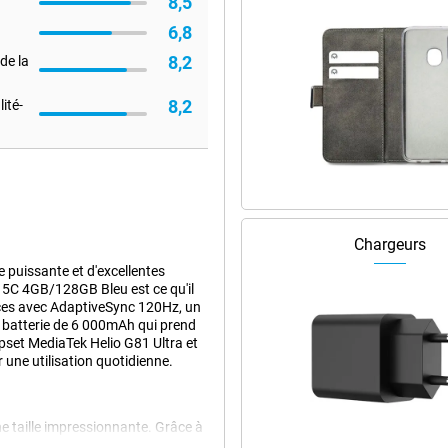
8,5
6,8
8,2
de la
8,2
ité-
Chargeurs
 puissante et d'excellentes
 15C 4GB/128GB Bleu est ce qu'il
ces avec AdaptiveSync 120Hz, un
 batterie de 6 000mAh qui prend
pset MediaTek Helio G81 Ultra et
 une utilisation quotidienne.
e taille impressionnante. Grâce à
nt sur les médias sociaux ou au