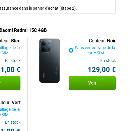
ssurance dans le panier d'achat (étape 2).
 Xiaomi Redmi 15C 4GB
leur:
Bleu
Couleur:
Noir
illage de la
Sans verrouillage de la
e SIM
carte SIM
En stock
En stock
1,00 €
129,00 €
r
Voir
leur:
Vert
illage de la
e SIM
En stock