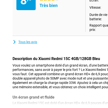
8
Écran:
Très bien
Vitesse:
Durée de vie 
batterie:
Rapport qual
prix:
Tous les avis
Description du Xiaomi Redmi 15C 4GB/128GB Bleu
Vous voulez un smartphone doté d'un grand écran, d'une batterie
performances, sans avoir à payer le prix fort ? Le Xiaomi Redmi
vous faut. Cet appareil combine un grand écran HD+ de 6,9 pou
double appareil photo de 50MP avec mode nuit et une puissante
également en charge la charge rapide 33W. Ajoutez à cela un chi
une mémoire extensible, et vous obtenez un choix intelligent pour
Un écran grand et fluide
Le Xiaomi Redmi 15C est doté d'un écran HD+ de 6,9 pouces d'un
sa grande taille, cet appareil est adapté aux vidéos, au défileme