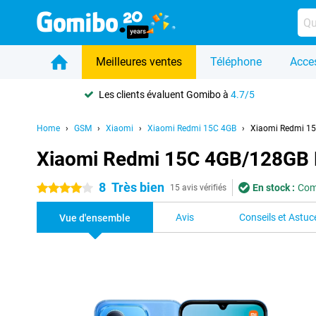
Meilleures ventes
Téléphone
Acce
Les clients évaluent Gomibo à
4.7/5
Home
GSM
Xiaomi
Xiaomi Redmi 15C 4GB
Xiaomi Redmi 1
Xiaomi Redmi 15C 4GB/128GB 
8
Très bien
En stock :
Com
4 étoiles
15 avis vérifiés
Avis
Conseils et Astuc
Vue d'ensemble