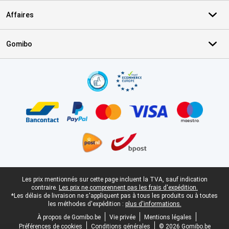
Affaires
Gomibo
Certificats, methodes de paiement, partenaires de services de livr
Pied-de-page légal
Les prix mentionnés sur cette page incluent la TVA, sauf indication
contraire.
Les prix ne comprennent pas les frais d'expédition.
*Les délais de livraison ne s'appliquent pas à tous les produits ou à toutes
les méthodes d'expédition :
plus d'informations.
À propos de Gomibo.be
Vie privée
Mentions légales
Préférences de cookies
Conditions générales
© 2026 Gomibo.be