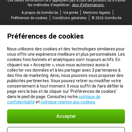
*Les délais de livraison ne s'appliquent pas à tous les produits ou à toutes
les méthodes d'expédition :
plus d'informations.
À propos de Gomibo.be
Vie privée
Mentions légales
Préférences de cookies
Conditions générales
© 2026 Gomibo.be
Préférences de cookies
Nous utilisons des cookies et des technologies similaires pour
vous offrir une expérience meilleure et plus personnalisée. Les
cookies fonctionnels et analytiques sont toujours actifs. En
cliquant sur « Accepter », vous nous autorisez aussi à
collecter vos données et à les partager avec 3 partenaires à
des fins de marketing. Ainsi, nous pouvons vous proposer des
publicités pertinentes. Vous pouvez retirer ou modifier votre
consentement à tout moment. Il vous suffit de faire défiler la
page vers le bas et de cliquer sur ‘Préférences de cookies’
dans le pied de page. Consultez notre
politique de
confidentialité
et
politique relative aux cookies
.
Accepter