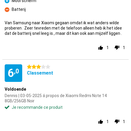
Mooi scherm
Pour
Batterij
Contre
Van Samsung naar Xiaomi gegaan omdat ik wat anders wilde
proberen . Zeer tevreden met de telefoon alleen heb ik het idee
dat de batterij snel leeg is , maar dit kan ook aan mijzelf liggen .
1
1
3 étoiles
6
,0
Classement
Voldoende
Dennis | 03-05-2025 á propos de Xiaomi Redmi Note 14
8GB/256GB Noir
Je recommande ce produit
1
1