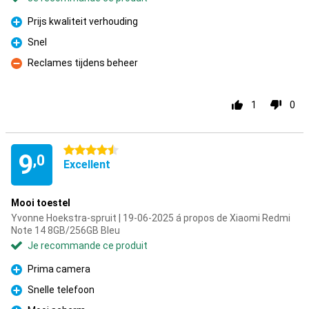
Prijs kwaliteit verhouding
Pour
Snel
Pour
Reclames tijdens beheer
Contre
1
0
4.5 étoiles
9
,0
Excellent
Mooi toestel
Yvonne Hoekstra-spruit | 19-06-2025 á propos de Xiaomi Redmi
Note 14 8GB/256GB Bleu
Je recommande ce produit
Prima camera
Pour
Snelle telefoon
Pour