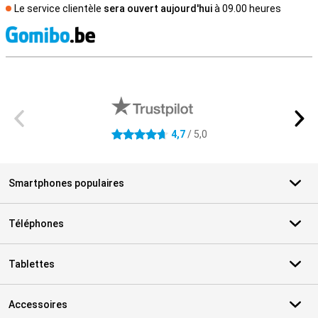
Le service clientèle
sera ouvert aujourd'hui
à 09.00 heures
M
Avis externes des magasins
4,7
/ 5,0
4.7 étoiles
Smartphones populaires
Téléphones
Tablettes
Accessoires