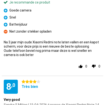
Je recommande ce produit
Goede camera
Pour
Snel
Pour
Batterijduur
Pour
Niet zonder stekker opladen
Contre
Na 3 jaar mijn oude Xiaomi Redmi note laten vallen en een kapot
scherm, voor deze prijs is een nieuwe de beste oplossing
Oude telefoon beviel nog prima maar deze is wel sneller en
camera is ook beter
0
0
4 étoiles
8
,0
Très bien
Very good
Sandra S Milton | 15-04-2026 á propos de Xiaomi Redmi Note 14