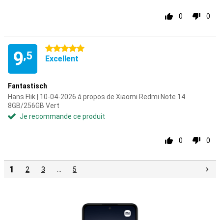
0
0
5 étoiles
9
,5
Excellent
Fantastisch
Hans Flik | 10-04-2026 á propos de Xiaomi Redmi Note 14
8GB/256GB Vert
Je recommande ce produit
0
0
1
2
3
…
5