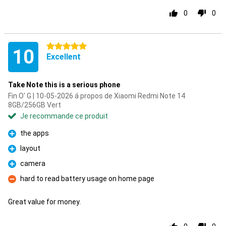
0
0
5 étoiles
10
Excellent
Take Note this is a serious phone
Fin O' G | 10-05-2026 á propos de Xiaomi Redmi Note 14
8GB/256GB Vert
Je recommande ce produit
the apps
Pour
layout
Pour
camera
Pour
hard to read battery usage on home page
Contre
Great value for money.