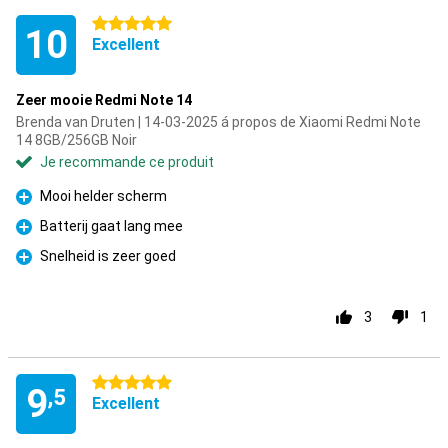
5 étoiles
10
Excellent
Zeer mooie Redmi Note 14
Brenda van Druten | 14-03-2025 á propos de Xiaomi Redmi Note
14 8GB/256GB Noir
Je recommande ce produit
Mooi helder scherm
Pour
Batterij gaat lang mee
Pour
Snelheid is zeer goed
Pour
3
1
5 étoiles
9
,5
Excellent