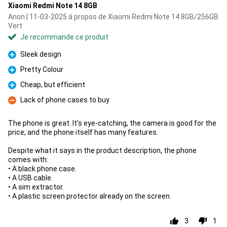
Xiaomi Redmi Note 14 8GB
Anon | 11-03-2025 á propos de Xiaomi Redmi Note 14 8GB/256GB
Vert
Je recommande ce produit
Sleek design
Pour
Pretty Colour
Pour
Cheap, but efficient
Pour
Lack of phone cases to buy
Contre
The phone is great. It's eye-catching, the camera is good for the
price, and the phone itself has many features.
Despite what it says in the product description, the phone
comes with:
• A black phone case.
• A USB cable.
• A sim extractor.
• A plastic screen protector already on the screen.
3
1