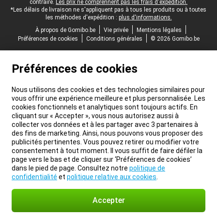
contraire.
Les prix ne comprennent pas les frais d'expédition.
*Les délais de livraison ne s'appliquent pas à tous les produits ou à toutes
les méthodes d'expédition :
plus d'informations.
À propos de Gomibo.be
Vie privée
Mentions légales
Préférences de cookies
Conditions générales
© 2026 Gomibo.be
Préférences de cookies
Nous utilisons des cookies et des technologies similaires pour
vous offrir une expérience meilleure et plus personnalisée. Les
cookies fonctionnels et analytiques sont toujours actifs. En
cliquant sur « Accepter », vous nous autorisez aussi à
collecter vos données et à les partager avec 3 partenaires à
des fins de marketing. Ainsi, nous pouvons vous proposer des
publicités pertinentes. Vous pouvez retirer ou modifier votre
consentement à tout moment. Il vous suffit de faire défiler la
page vers le bas et de cliquer sur ‘Préférences de cookies’
dans le pied de page. Consultez notre
politique de
confidentialité
et
politique relative aux cookies
.
Accepter