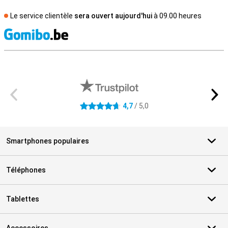
Le service clientèle
sera ouvert aujourd'hui
à 09.00 heures
M
Avis externes des magasins
4,7
/ 5,0
4.7 étoiles
Smartphones populaires
Téléphones
Tablettes
Accessoires