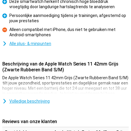
Deze smartwatch herkent chronisch hoge bloeddruk
vroegtijdig door langdurige hartslagtrends te analyseren
Pluspunt
Persoonlijke aanmoediging tijdens je trainingen, afgestemd op
jouw prestaties
Pluspunt
Alleen compatibel met iPhone, dus niet te gebruiken met
Android-smartphones
Minpunt
Alle plus- & minpunten
Beschrijving van de Apple Watch Series 11 42mm Grijs
(Zwarte Rubberen Band S/M)
De Apple Watch Series 11 42mm Grijs (Zwarte Rubberen Band S/M)
tilt jouw gezondheid, sportprestaties en dagelijkse gemak naar een
hoger niveau. Met een batterij die tot 24 uur meegaat en tot 38 uur
in energiebesparende modus. Je krijgt nu meldingen bij hoge
bloeddruk en slaapapneu, plus een handige Sleep Score voor beter
Volledige beschrijving
inzicht in je nachtrust. Tijdens het sporten motiveert Workout
Buddy je met gesproken feedback in realtime. Het heldere Always-
On Retina-display is twee keer zo krasbestendig als voorheen en
blijft perfect afleesbaar, zelfs in fel zonlicht.
Reviews van onze klanten