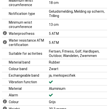
Maximum wrist
via de Vitals-app zie je in één oogopslag of je lichaam binnen je
18 cm
circumference
normale parameters blijft.
Geluidsmelding, Melding op scherm,
Notification type
Trilling
Minimum wrist
13 cm
circumference
Waterproofness
5 ATM
Water resistance ATM
5 ATM
certification
Fietsen, Fitness, Golf, Hardlopen,
Suitable for activities
Outdoor, Wandelen, Zwemmen
Material band
Rubber
Colour band
Zwart
Exchangeable band
ja, merkspecifiek
Vibration function
Material
Aluminium
Alarm
Colour
Grijs