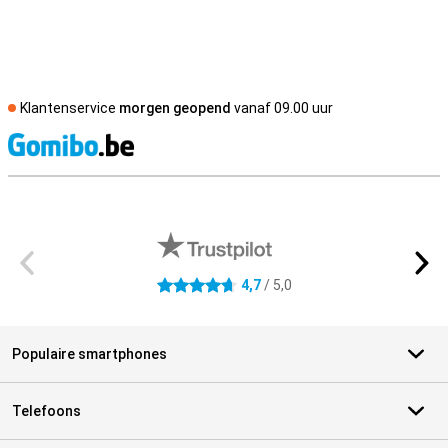
Klantenservice
morgen geopend
vanaf 09.00 uur
S
Externe winkelbeoordelingen
4,7
/ 5,0
4.7 sterren
Populaire smartphones
Telefoons