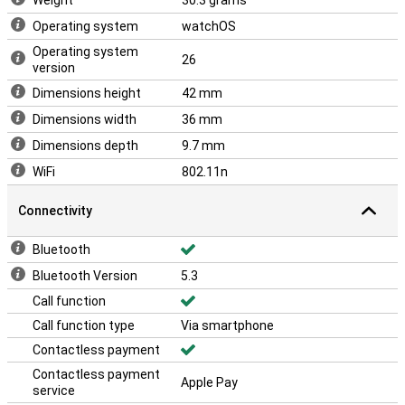
Weight
30.3 grams
Operating system
watchOS
Operating system
26
version
Dimensions height
42 mm
Dimensions width
36 mm
Dimensions depth
9.7 mm
WiFi
802.11n
Connectivity
Bluetooth
Bluetooth Version
5.3
Call function
Call function type
Via smartphone
Contactless payment
Contactless payment
Apple Pay
service