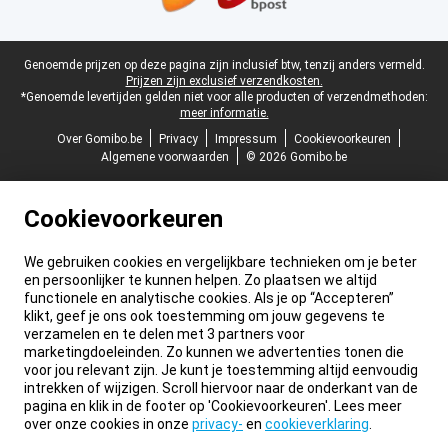
Juridische voettekst
Genoemde prijzen op deze pagina zijn inclusief btw, tenzij anders vermeld.
Prijzen zijn exclusief verzendkosten.
*Genoemde levertijden gelden niet voor alle producten of verzendmethoden:
meer informatie.
Over Gomibo.be
Privacy
Impressum
Cookievoorkeuren
Algemene voorwaarden
© 2026 Gomibo.be
Cookievoorkeuren
We gebruiken cookies en vergelijkbare technieken om je beter
en persoonlijker te kunnen helpen. Zo plaatsen we altijd
functionele en analytische cookies. Als je op “Accepteren”
klikt, geef je ons ook toestemming om jouw gegevens te
verzamelen en te delen met 3 partners voor
marketingdoeleinden. Zo kunnen we advertenties tonen die
voor jou relevant zijn. Je kunt je toestemming altijd eenvoudig
intrekken of wijzigen. Scroll hiervoor naar de onderkant van de
pagina en klik in de footer op 'Cookievoorkeuren'. Lees meer
over onze cookies in onze
privacy-
en
cookieverklaring
.