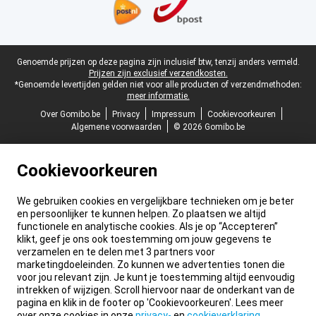
Juridische voettekst
Genoemde prijzen op deze pagina zijn inclusief btw, tenzij anders vermeld.
Prijzen zijn exclusief verzendkosten.
*Genoemde levertijden gelden niet voor alle producten of verzendmethoden:
meer informatie.
Over Gomibo.be
Privacy
Impressum
Cookievoorkeuren
Algemene voorwaarden
© 2026 Gomibo.be
Cookievoorkeuren
We gebruiken cookies en vergelijkbare technieken om je beter
en persoonlijker te kunnen helpen. Zo plaatsen we altijd
functionele en analytische cookies. Als je op “Accepteren”
klikt, geef je ons ook toestemming om jouw gegevens te
verzamelen en te delen met 3 partners voor
marketingdoeleinden. Zo kunnen we advertenties tonen die
voor jou relevant zijn. Je kunt je toestemming altijd eenvoudig
intrekken of wijzigen. Scroll hiervoor naar de onderkant van de
pagina en klik in de footer op 'Cookievoorkeuren'. Lees meer
over onze cookies in onze
privacy-
en
cookieverklaring
.