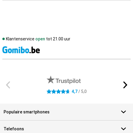
Klantenservice
open
tot 21.00 uur
S
Externe winkelbeoordelingen
4,7
/ 5,0
4.7 sterren
Populaire smartphones
Telefoons