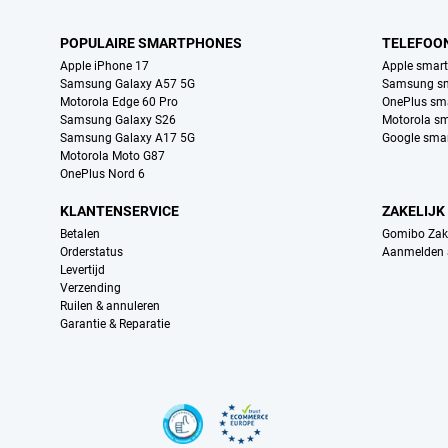
POPULAIRE SMARTPHONES
TELEFOO
Apple iPhone 17
Apple smar
Samsung Galaxy A57 5G
Samsung s
Motorola Edge 60 Pro
OnePlus sm
Samsung Galaxy S26
Motorola s
Samsung Galaxy A17 5G
Google sma
Motorola Moto G87
OnePlus Nord 6
KLANTENSERVICE
ZAKELIJK
Betalen
Gomibo Zake
Orderstatus
Aanmelden a
Levertijd
Verzending
Ruilen & annuleren
Garantie & Reparatie
Certificaten, betaalmethoden, bezorgingsdienst partners