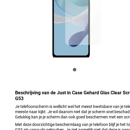
Beschrijving van de Just in Case Gehard Glas Clear S
G53
Je telefoonscherm is wellicht wel het meest kwetsbare van je te
meeste naar kijkt. Je wil daarom niet dat je scherm snel beschadi
Gelukkig kan je je scherm dan ook goed beschermen met een scr
Met deze doorzichtige beschermlaag van je telefoon blijf je het
G53 als vanouds gebruiken. Je ziet namelijk niet dat deze is aange