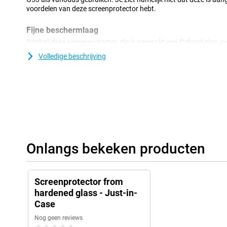
voordelen van deze screenprotector hebt.
Fijne beschermlaag
Dankzij deze screenprotector, die is gemaakt van Gehard glas, 
beschermd tegen vuil en krassen. Dit glasplaatje breng je gema
Volledige beschrijving
aan je scherm.
Onlangs bekeken producten
Screenprotector from
hardened glass - Just-in-
Case
Nog geen reviews