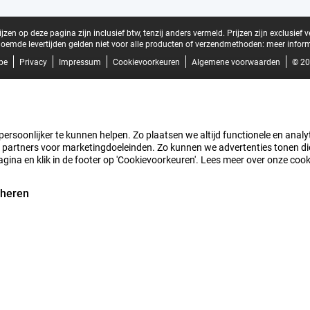
zen op deze pagina zijn inclusief btw, tenzij anders vermeld.
Prijzen zijn exclusief 
oemde levertijden gelden niet voor alle producten of verzendmethoden:
meer inform
be
Privacy
Impressum
Cookievoorkeuren
Algemene voorwaarden
© 20
rsoonlijker te kunnen helpen. Zo plaatsen we altijd functionele en analyti
artners voor marketingdoeleinden. Zo kunnen we advertenties tonen die v
agina en klik in de footer op 'Cookievoorkeuren'. Lees meer over onze coo
eheren