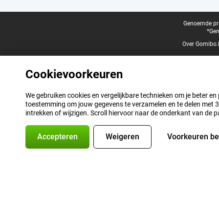
Juridische voettekst
Genoemde prij
*Gen
Over Gomibo.
Cookievoorkeuren
We gebruiken cookies en vergelijkbare technieken om je beter en pe
toestemming om jouw gegevens te verzamelen en te delen met 3 p
intrekken of wijzigen. Scroll hiervoor naar de onderkant van de p
Accepteren
Weigeren
Voorkeuren b