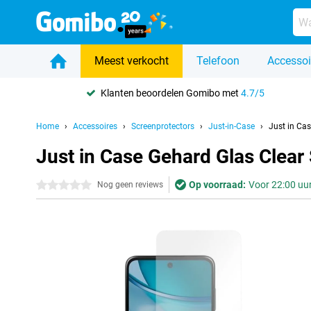
Meest verkocht
Telefoon
Accessoi
Klanten beoordelen Gomibo met
4.7/5
Home
Accessoires
Screenprotectors
Just-in-Case
Just in Ca
Just in Case Gehard Glas Clea
Op voorraad:
Voor 22:00 uur
0 sterren
Nog geen reviews