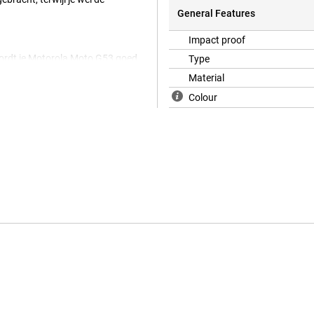
General Features
Impact proof
wordt je Motorola Moto G53 goed
Type
kkelijk aan en voorkomt schade
Material
Colour