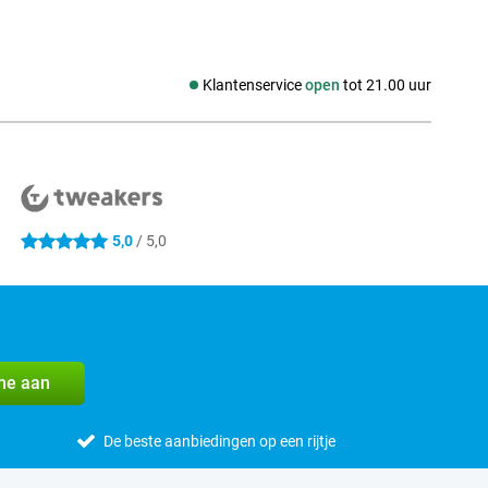
Klantenservice
open
tot 21.00 uur
Social media
5,0
/ 5,0
5 sterren
me aan
De beste aanbiedingen op een rijtje