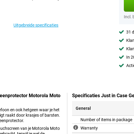
Incl.
Uitgebreide specificaties
31 d
Klan
Kla
In 2
Acti
creenprotector Motorola Moto
Specificaties Just in Case 
General
lefoon en ook hetgeen waar je het
gt raakt door krasjes of barsten.
Number of items in package
eenprotector.
Warranty
 touchscreen van je Motorola Moto
bracht, terwijl je wel de