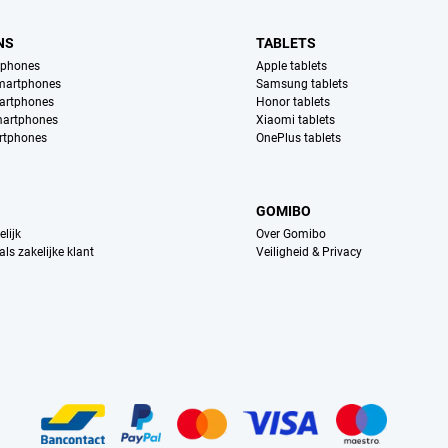
NS
TABLETS
tphones
Apple tablets
martphones
Samsung tablets
artphones
Honor tablets
martphones
Xiaomi tablets
rtphones
OnePlus tablets
GOMIBO
lijk
Over Gomibo
ls zakelijke klant
Veiligheid & Privacy