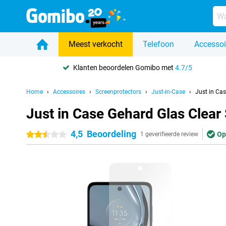
Meest verkocht
Telefoon
Accessoi
Klanten beoordelen Gomibo met
4.7/5
Home
Accessoires
Screenprotectors
Just-in-Case
Just in Ca
Just in Case Gehard Glas Clea
4,5
Beoordeling
Op
2.5 sterren
1 geverifieerde review