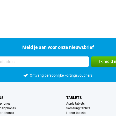
Meld je aan voor onze nieuwsbrief
Ik meld 
Ontvang persoonlijke kortingsvouchers
NS
TABLETS
tphones
Apple tablets
martphones
Samsung tablets
artphones
Honor tablets