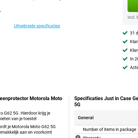
Incl.
Uitgebreide specificaties
31 d
Klan
Kla
In 2
Acti
creenprotector Motorola Moto
Specificaties Just in Case 
5G
o G62 5G. Hierdoor krijg je
General
ieten van je toestel
wordt je Motorola Moto G62 5G
Number of items in package
gemakkelijk aan en voorkomt