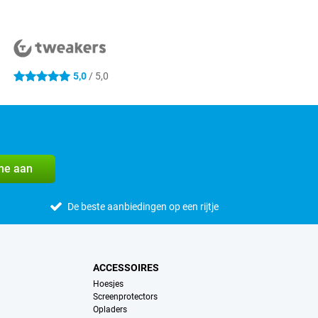
5,0
/ 5,0
5 sterren
me aan
De beste aanbiedingen op een rijtje
ACCESSOIRES
Hoesjes
Screenprotectors
Opladers