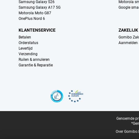
Samsung Galaxy S26
Motorola s
Samsung Galaxy A17 5G
Google sma
Motorola Moto G87
OnePlus Nord 6
KLANTENSERVICE
ZAKELIJK
Betalen
Gomibo Zake
Orderstatus
Aanmelden a
Levertijd
Verzending
Ruilen & annuleren
Garantie & Reparatie
Certificaten, betaalmethoden, bezorgingsdienst partners
Juridische voettekst
Genoemde prij
*Gen
Over Gomibo.