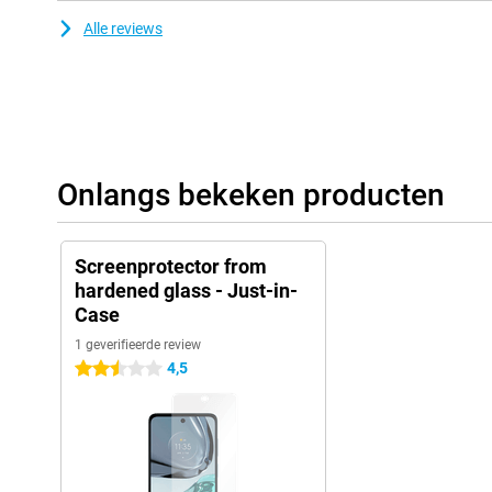
Alle reviews
Onlangs bekeken producten
Screenprotector from
hardened glass - Just-in-
Case
1 geverifieerde review
4,5
2.5 sterren