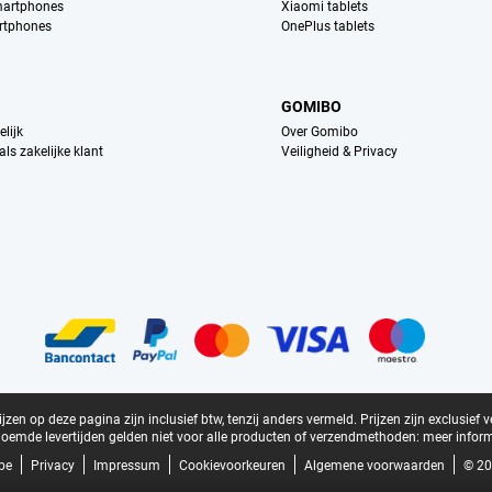
martphones
Xiaomi tablets
rtphones
OnePlus tablets
GOMIBO
lijk
Over Gomibo
ls zakelijke klant
Veiligheid & Privacy
zen op deze pagina zijn inclusief btw, tenzij anders vermeld.
Prijzen zijn exclusief 
oemde levertijden gelden niet voor alle producten of verzendmethoden:
meer inform
be
Privacy
Impressum
Cookievoorkeuren
Algemene voorwaarden
© 20