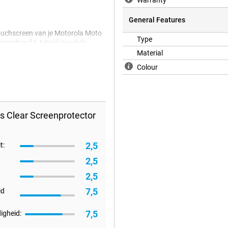
Warranty
General Features
 touchscreen van je Motorola Moto
Type
angebracht, terwijl je wel de
Material
Colour
s Clear Screenprotector
2,5
t:
2,5
2,5
7,5
id
7,5
igheid: