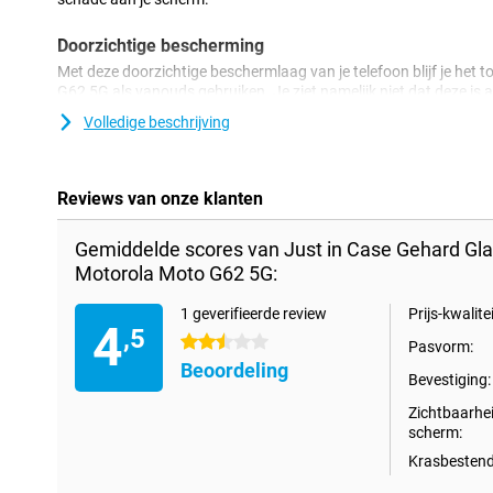
Doorzichtige bescherming
Met deze doorzichtige beschermlaag van je telefoon blijf je het
G62 5G als vanouds gebruiken. Je ziet namelijk niet dat deze is a
voordelen van deze screenprotector hebt.
Volledige beschrijving
Reviews van onze klanten
Gemiddelde scores van Just in Case Gehard Gla
Motorola Moto G62 5G:
1 geverifieerde review
Prijs-kwalitei
4
,5
2.5 sterren
Pasvorm:
Beoordeling
Bevestiging:
Zichtbaarhe
scherm:
Krasbestend