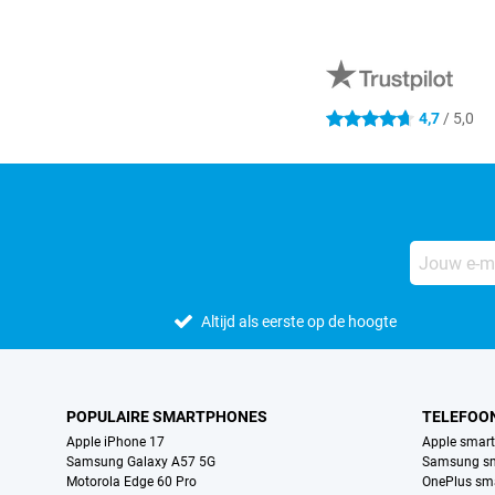
Externe winkelbeoordelingen
4,7
/ 5,0
4.7 sterren
Altijd als eerste op de hoogte
POPULAIRE SMARTPHONES
TELEFOO
Apple iPhone 17
Apple smar
Samsung Galaxy A57 5G
Samsung s
Motorola Edge 60 Pro
OnePlus sm