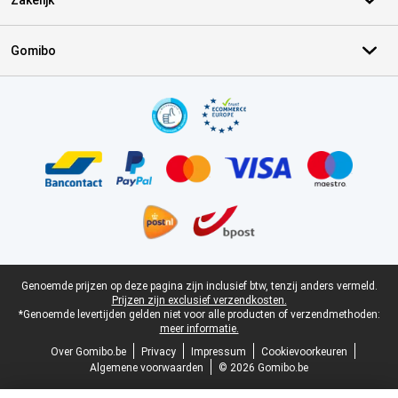
Zakelijk
Gomibo
Certificaten, betaalmethoden, bezorgingsdienst partners
Juridische voettekst
Genoemde prijzen op deze pagina zijn inclusief btw, tenzij anders vermeld.
Prijzen zijn exclusief verzendkosten.
*Genoemde levertijden gelden niet voor alle producten of verzendmethoden:
meer informatie.
Over Gomibo.be
Privacy
Impressum
Cookievoorkeuren
Algemene voorwaarden
© 2026 Gomibo.be