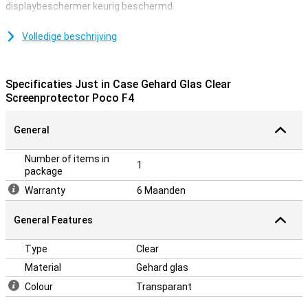
displaybeschermer keurig beschermd.
Dankzij deze screenprotector, die is gemaakt van gehard glas,
wordt je Poco F4 goed beschermd tegen vuil en krassen. Dit
Volledige beschrijving
glasplaatje breng je gemakkelijk aan en voorkomt schade aan je
scherm.
Specificaties Just in Case Gehard Glas Clear
Doorzichtige bescherming
Screenprotector Poco F4
Met deze doorzichtige beschermlaag van je telefoon blijf je het
touchscreen van je Poco F4 als vanouds gebruiken. Je ziet namelijk
General
niet dat deze is aangebracht, terwijl je wel de voordelen van deze
screenprotector hebt.
Number of items in
1
package
Warranty
6 Maanden
General Features
Type
Clear
Material
Gehard glas
Colour
Transparant