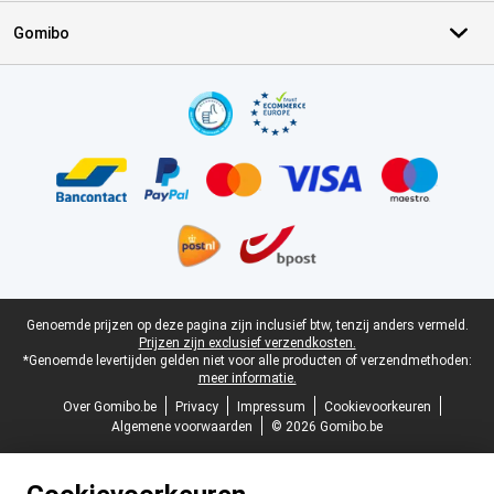
Gomibo
Certificaten, betaalmethoden, bezorgingsdienst partners
Juridische voettekst
Genoemde prijzen op deze pagina zijn inclusief btw, tenzij anders vermeld.
Prijzen zijn exclusief verzendkosten.
*Genoemde levertijden gelden niet voor alle producten of verzendmethoden:
meer informatie.
Over Gomibo.be
Privacy
Impressum
Cookievoorkeuren
Algemene voorwaarden
© 2026 Gomibo.be