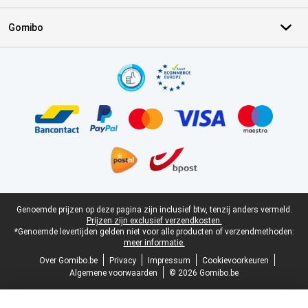
Gomibo
Certificaten, betaalmethoden, bezorgingsdienst partners
Juridische voettekst
Genoemde prijzen op deze pagina zijn inclusief btw, tenzij anders vermeld.
Prijzen zijn exclusief verzendkosten.
*Genoemde levertijden gelden niet voor alle producten of verzendmethoden:
meer informatie.
Over Gomibo.be
Privacy
Impressum
Cookievoorkeuren
Algemene voorwaarden
© 2026 Gomibo.be