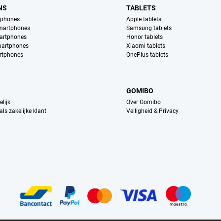
NS
TABLETS
tphones
Apple tablets
martphones
Samsung tablets
artphones
Honor tablets
martphones
Xiaomi tablets
rtphones
OnePlus tablets
GOMIBO
lijk
Over Gomibo
ls zakelijke klant
Veiligheid & Privacy