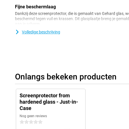
Fijne beschermlaag
Dankzij deze screenprotector, die is gemaakt van Gehard glas, 
beschermd tegen vuil en krassen. Dit glasplaatje breng je gema
aan je scherm.
Volledige beschrijving
Onlangs bekeken producten
Screenprotector from
hardened glass - Just-in-
Case
Nog geen reviews
0 sterren