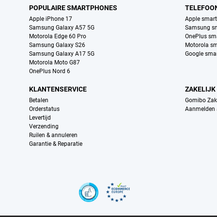
POPULAIRE SMARTPHONES
TELEFOO
Apple iPhone 17
Apple smar
Samsung Galaxy A57 5G
Samsung s
Motorola Edge 60 Pro
OnePlus sm
Samsung Galaxy S26
Motorola s
Samsung Galaxy A17 5G
Google sma
Motorola Moto G87
OnePlus Nord 6
KLANTENSERVICE
ZAKELIJK
Betalen
Gomibo Zake
Orderstatus
Aanmelden a
Levertijd
Verzending
Ruilen & annuleren
Garantie & Reparatie
Certificaten, betaalmethoden, bezorgingsdienst partners