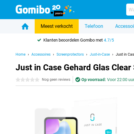
Meest verkocht
Telefoon
Accessoi
Klanten beoordelen Gomibo met
4.7/5
Home
Accessoires
Screenprotectors
Just-in-Case
Just in Ca
Just in Case Gehard Glas Clea
Op voorraad:
Voor 22:00 uur
0 sterren
Nog geen reviews