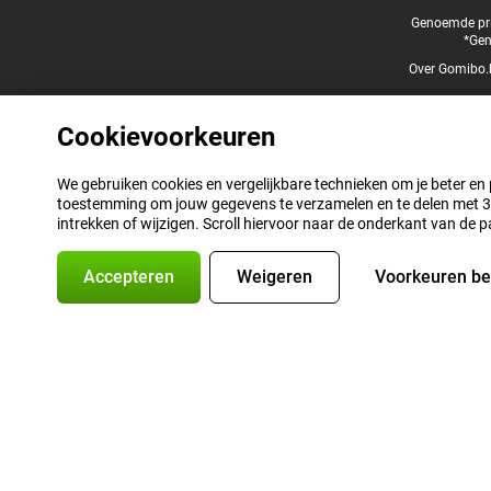
Juridische voettekst
Genoemde prij
*Gen
Over Gomibo.
Cookievoorkeuren
We gebruiken cookies en vergelijkbare technieken om je beter en pe
toestemming om jouw gegevens te verzamelen en te delen met 3 p
intrekken of wijzigen. Scroll hiervoor naar de onderkant van de p
Accepteren
Weigeren
Voorkeuren b