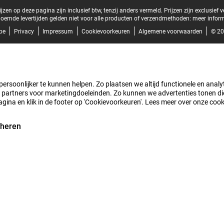
zen op deze pagina zijn inclusief btw, tenzij anders vermeld.
Prijzen zijn exclusief 
oemde levertijden gelden niet voor alle producten of verzendmethoden:
meer inform
be
Privacy
Impressum
Cookievoorkeuren
Algemene voorwaarden
© 20
rsoonlijker te kunnen helpen. Zo plaatsen we altijd functionele en analyti
artners voor marketingdoeleinden. Zo kunnen we advertenties tonen die v
agina en klik in de footer op 'Cookievoorkeuren'. Lees meer over onze coo
eheren