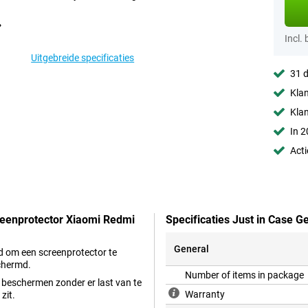
Incl.
Uitgebreide specificaties
31 d
Klan
Kla
In 2
Acti
creenprotector Xiaomi Redmi
Specificaties Just in Case 
General
ed om een screenprotector te
chermd.
Number of items in package
lt beschermen zonder er last van te
Warranty
zit.