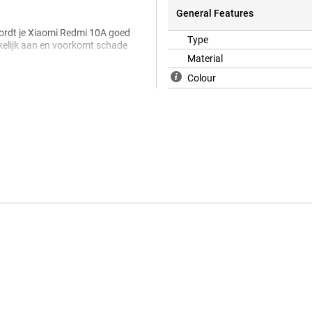
General Features
wordt je Xiaomi Redmi 10A goed
Type
kkelijk aan en voorkomt schade
Material
Colour