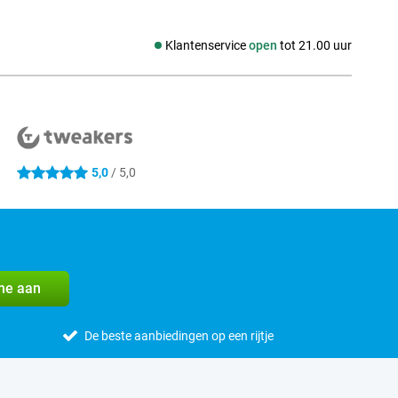
Klantenservice
open
tot 21.00 uur
Social media
5,0
/ 5,0
5 sterren
me aan
De beste aanbiedingen op een rijtje