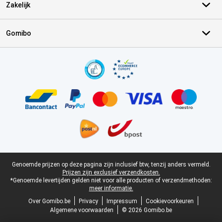
Zakelijk
Gomibo
Certificaten, betaalmethoden, bezorgingsdienst partners
Juridische voettekst
Genoemde prijzen op deze pagina zijn inclusief btw, tenzij anders vermeld.
Prijzen zijn exclusief verzendkosten.
*Genoemde levertijden gelden niet voor alle producten of verzendmethoden:
meer informatie.
Over Gomibo.be
Privacy
Impressum
Cookievoorkeuren
Algemene voorwaarden
© 2026 Gomibo.be