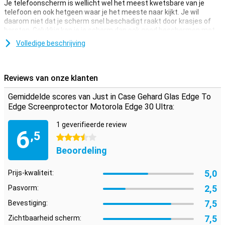
Je telefoonscherm is wellicht wel het meest kwetsbare van je
telefoon en ook hetgeen waar je het meeste naar kijkt. Je wil
daarom niet dat je scherm snel beschadigt raakt door krasjes of
barsten. Gelukkig kan je je scherm dan ook goed beschermen met
een screenprotector.
Volledige beschrijving
Zorg dat je touchscreen veilig blijft en bescherm het met een
screenprotector. Deze is gemaakt van gehard glas dus extra
stevig.
Reviews van onze klanten
Alles afgedekt
Gemiddelde scores van Just in Case Gehard Glas Edge To
Met een scherm waarbij de randen licht afbuigen, is een edge-to-
Edge Screenprotector Motorola Edge 30 Ultra:
edge screenprotector een ideale oplossing om de complete
voorkant af te dekken. Zo is de voorkant van je toestel compleet
1 geverifieerde review
6
beschermd.
,5
3.5 sterren
Beoordeling
5,0
Prijs-kwaliteit:
2,5
Pasvorm:
7,5
Bevestiging:
7,5
Zichtbaarheid scherm: