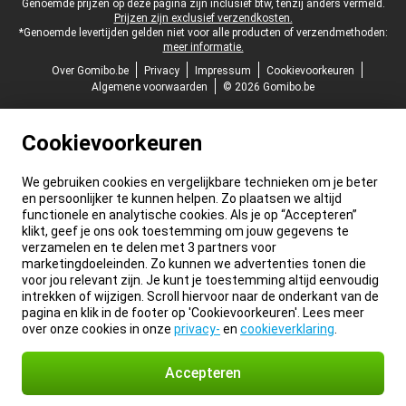
Juridische voettekst
Genoemde prijzen op deze pagina zijn inclusief btw, tenzij anders vermeld.
Prijzen zijn exclusief verzendkosten.
*Genoemde levertijden gelden niet voor alle producten of verzendmethoden:
meer informatie.
Over Gomibo.be
Privacy
Impressum
Cookievoorkeuren
Algemene voorwaarden
© 2026 Gomibo.be
Cookievoorkeuren
We gebruiken cookies en vergelijkbare technieken om je beter
en persoonlijker te kunnen helpen. Zo plaatsen we altijd
functionele en analytische cookies. Als je op “Accepteren”
klikt, geef je ons ook toestemming om jouw gegevens te
verzamelen en te delen met 3 partners voor
marketingdoeleinden. Zo kunnen we advertenties tonen die
voor jou relevant zijn. Je kunt je toestemming altijd eenvoudig
intrekken of wijzigen. Scroll hiervoor naar de onderkant van de
pagina en klik in de footer op 'Cookievoorkeuren'. Lees meer
over onze cookies in onze
privacy-
en
cookieverklaring
.
Accepteren