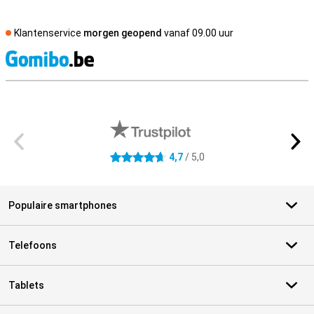
Klantenservice
morgen geopend
vanaf 09.00 uur
S
Externe winkelbeoordelingen
4,7
/ 5,0
4.7 sterren
Populaire smartphones
Telefoons
Tablets