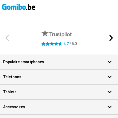
S
Externe winkelbeoordelingen
4,7
/ 5,0
4.7 sterren
Populaire smartphones
Telefoons
Tablets
Accessoires