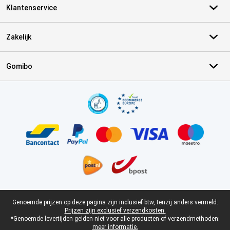
Klantenservice
Zakelijk
Gomibo
Certificaten, betaalmethoden, bezorgingsdienst partners
Juridische voettekst
Genoemde prijzen op deze pagina zijn inclusief btw, tenzij anders vermeld.
Prijzen zijn exclusief verzendkosten.
*Genoemde levertijden gelden niet voor alle producten of verzendmethoden:
meer informatie.