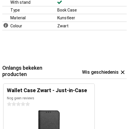
G42 ben jij optimaal beschermd én zet jij je telefoon neer met je
With stand
standaard waardoor je heerlijk kan genieten van je filmpjes op je
Type
Book Case
mobiel of tablet!
Material
Kunstleer
Colour
Zwart
Onlangs bekeken
Wis geschiedenis
producten
Wallet Case Zwart - Just-in-Case
Nog geen reviews
0 sterren