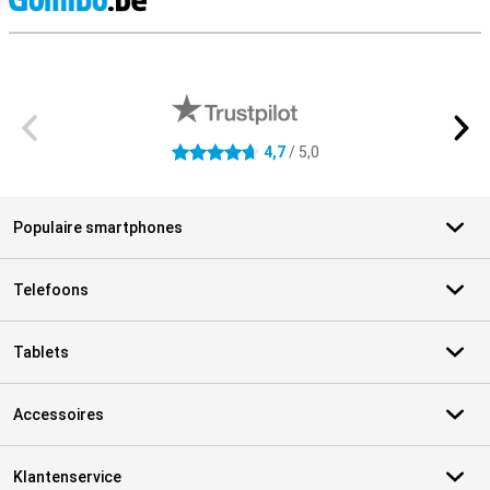
S
Externe winkelbeoordelingen
4,7
/ 5,0
4.7 sterren
Populaire smartphones
Telefoons
Tablets
Accessoires
Klantenservice