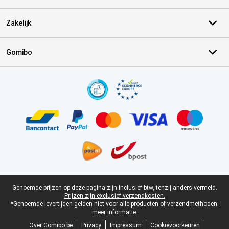
Zakelijk
Gomibo
Certificaten, betaalmethoden, bezorgingsdienst partners
Juridische voettekst
Genoemde prijzen op deze pagina zijn inclusief btw, tenzij anders vermeld.
Prijzen zijn exclusief verzendkosten.
*Genoemde levertijden gelden niet voor alle producten of verzendmethoden:
meer informatie.
Over Gomibo.be
Privacy
Impressum
Cookievoorkeuren