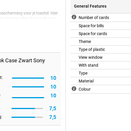
General Features
bescherming voor je toestel. Hier
Number of cards
ere hoesjes. Ben jij op zoek naar
 een klassiek zwart hoesje zoals
Space for bills
 zorgt ook nog eens voor een
Space for cards
dt net even wat meer bescherming
alleen de achter- en zijkanten
Theme
k dicht over je scherm zodat deze
Type of plastic
View window
ook Case Zwart Sony
With stand
oesje dat ook nog eens
Type
 en maakt daardoor geen gebruik
10
t:
Material
10
Colour
10
e
7,5
7,5
: