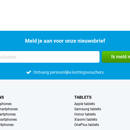
Meld je aan voor onze nieuwsbrief
Ik meld 
Ontvang persoonlijke kortingsvouchers
NS
TABLETS
tphones
Apple tablets
martphones
Samsung tablets
artphones
Honor tablets
martphones
Xiaomi tablets
rtphones
OnePlus tablets