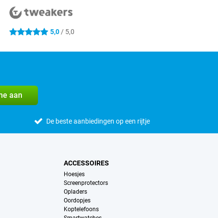
5,0
/ 5,0
5 sterren
me aan
De beste aanbiedingen op een rijtje
ACCESSOIRES
Hoesjes
Screenprotectors
Opladers
Oordopjes
Koptelefoons