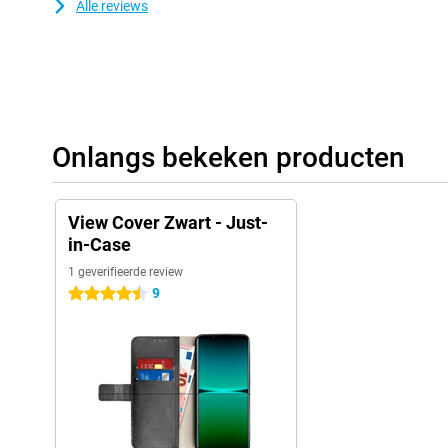
Alle reviews
Onlangs bekeken producten
View Cover Zwart - Just-
in-Case
1 geverifieerde review
9
4.5 sterren