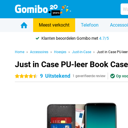
Meest verkocht
Telefoon
Accessoi
Klanten beoordelen Gomibo met
4.7/5
Home
Accessoires
Hoesjes
Just-in-Case
Just in Case PU-lee
Just in Case PU-leer Book Case
9
Uitstekend
Op voo
4.5 sterren
1 geverifieerde review