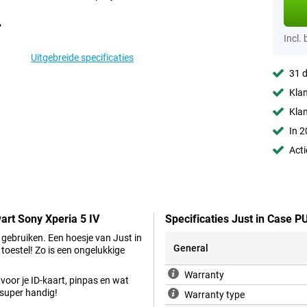
Incl.
Uitgebreide specificaties
31 d
Klan
Kla
In 2
Acti
art Sony Xperia 5 IV
Specificaties Just in Case P
 gebruiken. Een hoesje van Just in
General
toestel! Zo is een ongelukkige
Warranty
voor je ID-kaart, pinpas en wat
 super handig!
Warranty type