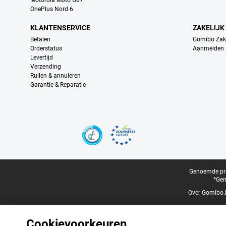
Motorola Moto G87
OnePlus Nord 6
KLANTENSERVICE
ZAKELIJK
Betalen
Gomibo Zake
Orderstatus
Aanmelden a
Levertijd
Verzending
Ruilen & annuleren
Garantie & Reparatie
Certificaten, betaalmethoden, bezorgingsdienst partners
Juridische voettekst
Genoemde prij
*Gen
Over Gomibo.
Cookievoorkeuren