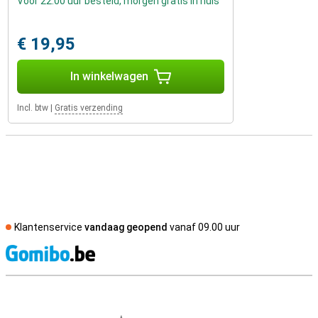
Voor 22:00 uur besteld, morgen gratis in huis
€ 19,95
In winkelwagen
Incl. btw
|
Gratis verzending
Klantenservice
vandaag geopend
vanaf 09.00 uur
S
Externe winkelbeoordelingen