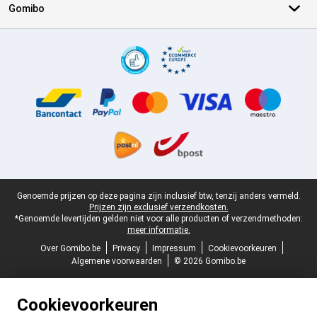
Gomibo
Certificaten, betaalmethoden, bezorgingsdienst partners
Juridische voettekst
Genoemde prijzen op deze pagina zijn inclusief btw, tenzij anders vermeld.
Prijzen zijn exclusief verzendkosten.
*Genoemde levertijden gelden niet voor alle producten of verzendmethoden:
meer informatie.
Over Gomibo.be
Privacy
Impressum
Cookievoorkeuren
Algemene voorwaarden
© 2026 Gomibo.be
Cookievoorkeuren