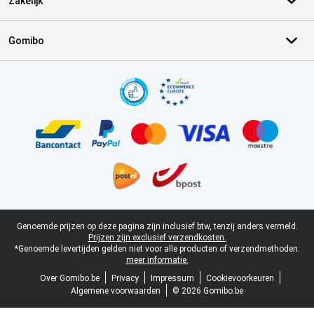
Zakelijk
Gomibo
Certificaten, betaalmethoden, bezorgingsdienst partners
Juridische voettekst
Genoemde prijzen op deze pagina zijn inclusief btw, tenzij anders vermeld.
Prijzen zijn exclusief verzendkosten.
*Genoemde levertijden gelden niet voor alle producten of verzendmethoden:
meer informatie.
Over Gomibo.be
Privacy
Impressum
Cookievoorkeuren
Algemene voorwaarden
© 2026 Gomibo.be