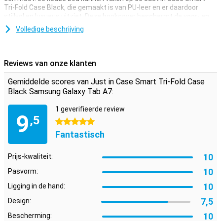
Tri-Fold Case Black, die gemaakt is van PU-leer en er daardoor
stijlvol en luxueus uitziet. Deze bookcover beschermt de voor- en
achterkant van je tablet tegen krassen en stoten.
Volledige beschrijving
Met standaard en slaap- en waakfunctie
De Samsung Galaxy Tab A7-hoes heeft een handige slaap- en
Reviews van onze klanten
waakfunctie, waardoor je toestel in slaapfunctie gaat als je het
hoesje dichtklapt en weer ontwaakt als je hem opent. Daarnaast
Gemiddelde scores van Just in Case Smart Tri-Fold Case
heeft de case een standaard die je in twee hoeken kunt zetten. Je
Black Samsung Galaxy Tab A7:
kunt dus comfortabel een filmpje kijken of een boek lezen op je
tablet!
1 geverifieerde review
9
,5
5 sterren
Fantastisch
10
Prijs-kwaliteit:
10
Pasvorm:
10
Ligging in de hand:
7,5
Design:
10
Bescherming: