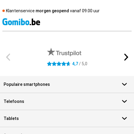
Klantenservice
morgen geopend
vanaf 09.00 uur
S
Externe winkelbeoordelingen
4,7
/ 5,0
4.7 sterren
Populaire smartphones
Telefoons
Tablets