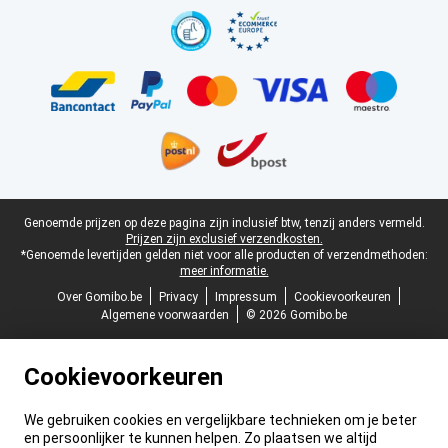
Juridische voettekst
Genoemde prijzen op deze pagina zijn inclusief btw, tenzij anders vermeld.
Prijzen zijn exclusief verzendkosten.
*Genoemde levertijden gelden niet voor alle producten of verzendmethoden:
meer informatie.
Over Gomibo.be
Privacy
Impressum
Cookievoorkeuren
Algemene voorwaarden
© 2026 Gomibo.be
Cookievoorkeuren
We gebruiken cookies en vergelijkbare technieken om je beter
en persoonlijker te kunnen helpen. Zo plaatsen we altijd