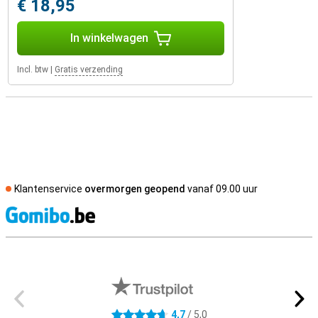
€ 18,95
In winkelwagen
Incl. btw
|
Gratis verzending
Klantenservice
overmorgen geopend
vanaf 09.00 uur
S
Externe winkelbeoordelingen
4,7
/ 5,0
4.7 sterren