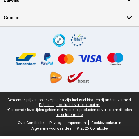
Zakelijk
Gomibo
Certificaten, betaalmethoden, bezorgingsdienst partners
Juridische voettekst
Genoemde prijzen op deze pagina zijn inclusief btw, tenzij anders vermeld.
Prijzen zijn exclusief verzendkosten.
*Genoemde levertijden gelden niet voor alle producten of verzendmethoden:
meer informatie.
Over Gomibo.be
Privacy
Impressum
Cookievoorkeuren
Algemene voorwaarden
© 2026 Gomibo.be