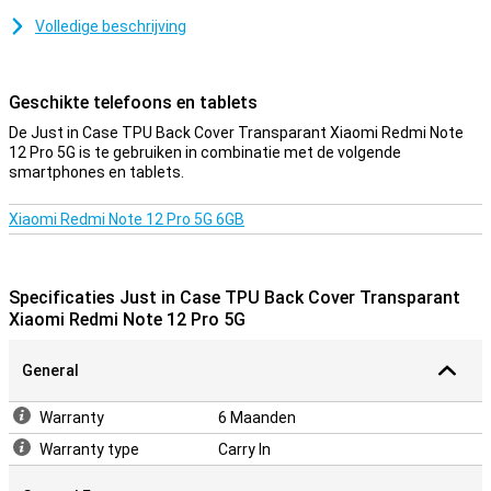
telefoon lekker lang mee.
Volledige beschrijving
Een stevig hoesje voor een goede prijs
Doordat het hoesje van kunststof gemaakt is, biedt dit optimale
Geschikte telefoons en tablets
bescherming voor je toestel. Hier komt nog bij dat kunststof
hoesjes vaak niet zo duur zijn als andere hoesjes.
De Just in Case TPU Back Cover Transparant Xiaomi Redmi Note
12 Pro 5G is te gebruiken in combinatie met de volgende
smartphones en tablets.
Xiaomi Redmi Note 12 Pro 5G 6GB
Specificaties Just in Case TPU Back Cover Transparant
Xiaomi Redmi Note 12 Pro 5G
General
Warranty
6 Maanden
Warranty type
Carry In