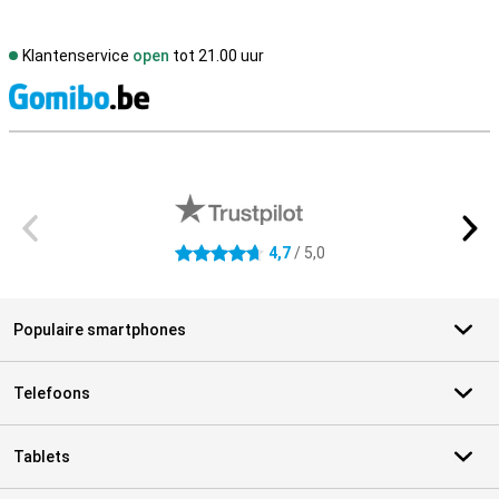
Klantenservice
open
tot 21.00 uur
S
Externe winkelbeoordelingen
4,7
/ 5,0
4.7 sterren
Populaire smartphones
Telefoons
Tablets