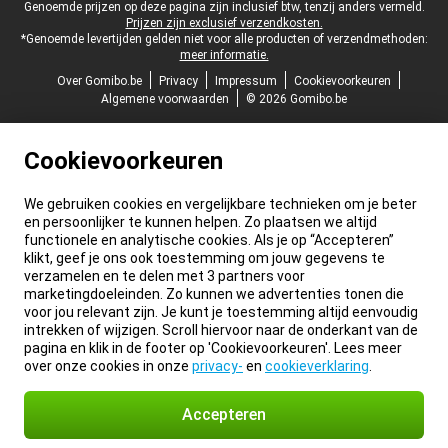
Juridische voettekst
Genoemde prijzen op deze pagina zijn inclusief btw, tenzij anders vermeld.
Prijzen zijn exclusief verzendkosten.
*Genoemde levertijden gelden niet voor alle producten of verzendmethoden:
meer informatie.
Over Gomibo.be
Privacy
Impressum
Cookievoorkeuren
Algemene voorwaarden
© 2026 Gomibo.be
Cookievoorkeuren
We gebruiken cookies en vergelijkbare technieken om je beter
en persoonlijker te kunnen helpen. Zo plaatsen we altijd
functionele en analytische cookies. Als je op “Accepteren”
klikt, geef je ons ook toestemming om jouw gegevens te
verzamelen en te delen met 3 partners voor
marketingdoeleinden. Zo kunnen we advertenties tonen die
voor jou relevant zijn. Je kunt je toestemming altijd eenvoudig
intrekken of wijzigen. Scroll hiervoor naar de onderkant van de
pagina en klik in de footer op 'Cookievoorkeuren'. Lees meer
over onze cookies in onze
privacy-
en
cookieverklaring
.
Accepteren