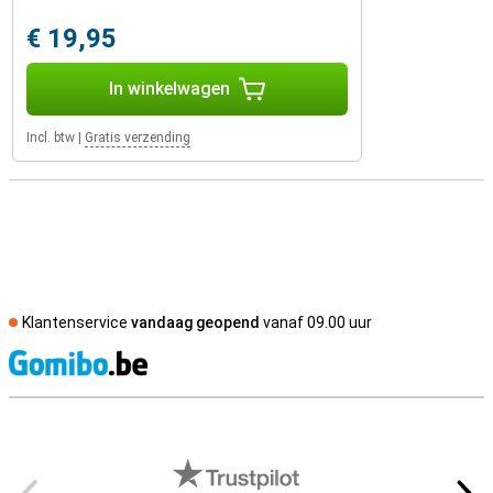
€ 19,95
In winkelwagen
Incl. btw
|
Gratis verzending
Klantenservice
vandaag geopend
vanaf 09.00 uur
S
Externe winkelbeoordelingen