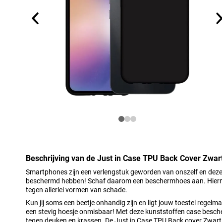
Beschrijving van de Just in Case TPU Back Cover Zwa
Smartphones zijn een verlengstuk geworden van onszelf en deze 
beschermd hebben! Schaf daarom een beschermhoes aan. Hierm
tegen allerlei vormen van schade.
Kun jij soms een beetje onhandig zijn en ligt jouw toestel regelm
een stevig hoesje onmisbaar! Met deze kunststoffen case besc
tegen deuken en krassen. De Just in Case TPU Back cover Zwart