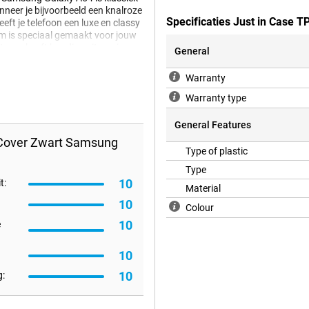
anneer je bijvoorbeeld een knalroze
Specificaties Just in Case
eft je telefoon een luxe en classy
orm is speciaal gemaakt voor jouw
ftcase heeft handige uitsparingen
General
m je je toestel en geef je je
n zijkant van je smartphone,
Warranty
Warranty type
General Features
 Cover Zwart Samsung
Type of plastic
Type
10
t:
Material
10
Colour
10
e
10
10
: