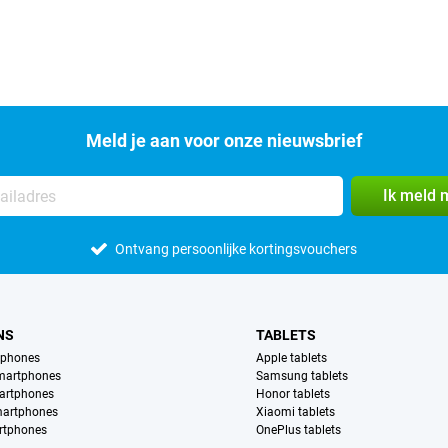
Meld je aan voor onze nieuwsbrief
Ik meld 
Ontvang persoonlijke kortingsvouchers
NS
TABLETS
tphones
Apple tablets
martphones
Samsung tablets
artphones
Honor tablets
martphones
Xiaomi tablets
rtphones
OnePlus tablets