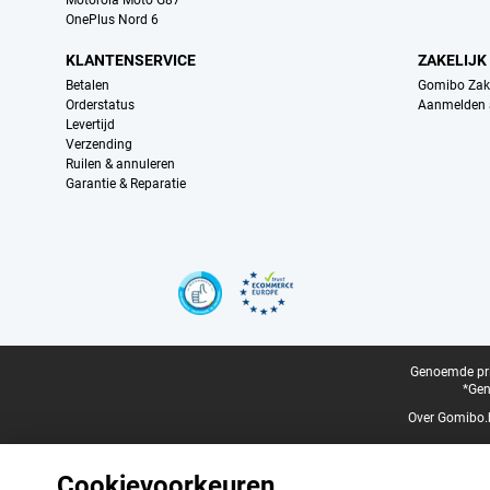
Motorola Moto G87
OnePlus Nord 6
KLANTENSERVICE
ZAKELIJK
Betalen
Gomibo Zake
Orderstatus
Aanmelden a
Levertijd
Verzending
Ruilen & annuleren
Garantie & Reparatie
Certificaten, betaalmethoden, bezorgingsdienst partners
Juridische voettekst
Genoemde prij
*Gen
Over Gomibo.
Cookievoorkeuren