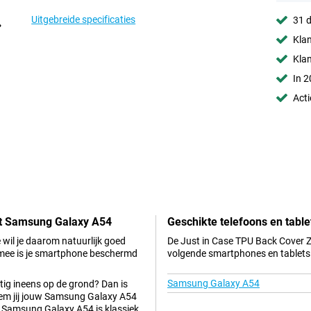
Uitgebreide specificaties
31 d
Klan
Kla
In 2
Acti
rt Samsung Galaxy A54
Geschikte telefoons en table
wil je daarom natuurlijk goed
De Just in Case TPU Back Cover 
ee is je smartphone beschermd
volgende smartphones en tablets
Samsung Galaxy A54
atig ineens op de grond? Dan is
hem jij jouw Samsung Galaxy A54
 Samsung Galaxy A54 is klassiek