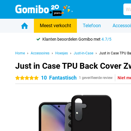
Meest verkocht
Telefoon
Accessoi
Klanten beoordelen Gomibo met
4.7/5
Home
Accessoires
Hoesjes
Just-in-Case
Just in Case TPU B
Just in Case TPU Back Cover 
10
Fantastisch
Niet m
5 sterren
1 geverifieerde review