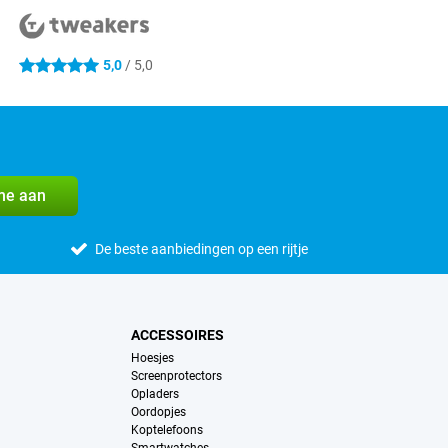
5,0
/ 5,0
5 sterren
me aan
De beste aanbiedingen op een rijtje
ACCESSOIRES
Hoesjes
Screenprotectors
Opladers
Oordopjes
Koptelefoons