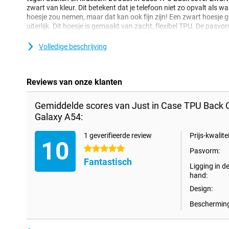
zwart van kleur. Dit betekent dat je telefoon niet zo opvalt als w
hoesje zou nemen, maar dat kan ook fijn zijn! Een zwart hoesje ge
uiterlijk. Dit hoesje is gemaakt van zacht, flexibel TPU. De pasv
Samsung Galaxy A54 en bovendien blijft het geheel slank. De so
voor de camera’s, knoppen en poorten. Met een Back cover bescher
Volledige beschrijving
telefoon een nieuwe look! Dit type hoesje bedekt de achterkant e
zodat hier geen lelijke krassen of deuken op komen.
Reviews van onze klanten
Gemiddelde scores van Just in Case TPU Back
Galaxy A54:
1 geverifieerde review
Prijs-kwalitei
10
5 sterren
Pasvorm:
Fantastisch
Ligging in d
hand:
Design:
Bescherming