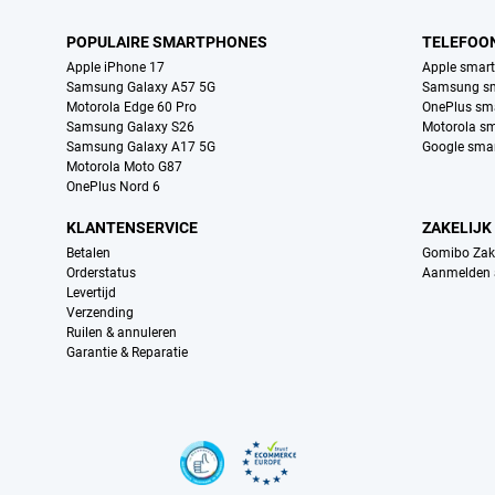
POPULAIRE SMARTPHONES
TELEFOO
Apple iPhone 17
Apple smar
Samsung Galaxy A57 5G
Samsung s
Motorola Edge 60 Pro
OnePlus sm
Samsung Galaxy S26
Motorola s
Samsung Galaxy A17 5G
Google sma
Motorola Moto G87
OnePlus Nord 6
KLANTENSERVICE
ZAKELIJK
Betalen
Gomibo Zake
Orderstatus
Aanmelden a
Levertijd
Verzending
Ruilen & annuleren
Garantie & Reparatie
Certificaten, betaalmethoden, bezorgingsdienst partners