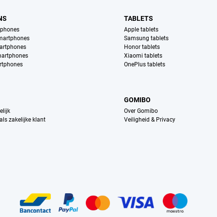
NS
TABLETS
tphones
Apple tablets
martphones
Samsung tablets
artphones
Honor tablets
martphones
Xiaomi tablets
rtphones
OnePlus tablets
GOMIBO
lijk
Over Gomibo
ls zakelijke klant
Veiligheid & Privacy