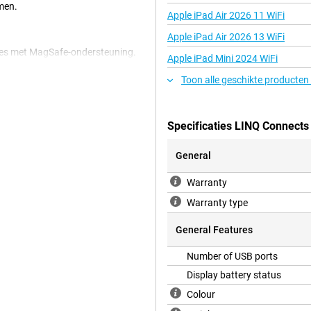
men.
Apple iPad Air 2026 11 WiFi
Apple iPad Air 2026 13 WiFi
nes met MagSafe-ondersteuning.
Apple iPad Mini 2024 WiFi
 achterkant van je iPhone blijft
 toestel moeiteloos op. Dankzij de
Toon alle geschikte producten
d, zodat je batterij langer
 draadloos op terwijl de powerbank
jd een ander toestel opladen via de
Specificaties LINQ Connect
ziet.
General
hoeft te wachten en sneller weer
Warranty
euning kun je ook de USB-C-poort
ok andere smartphones en
Warranty type
owerbank leverd stroom via de
n 7.5 watt en je iPhone krijgt
General Features
Number of USB ports
Display battery status
ank design met hoogwaardige
m moeiteloos overal mee naartoe,
Colour
vormgeving, geïnspireerd op Deens