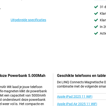
31 d
Klan
Uitgebreide specificaties
Kla
In 2
Acti
adloze Powerbank 5.000Mah
Geschikte telefoons en table
De LINQ Connects Magnetische Dr
combinatie met de volgende smar
h Wit laad je jouw telefoon
afe-magneten klikt de powerbank
. Met een capaciteit van 5000mAh
Apple iPad 2025 11 WiFi
aast ondersteunt deze powerbank
l weer vol is. Het compacte en
Apple iPad Air 2025 11 WiFi