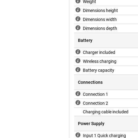
Weight
s de powerbank gemaakt van
aagt aan een duurzamer gebruik. De
Dimensions height
zorgt voor een premium look die
Dimensions width
Dimensions depth
st met geavanceerde
Battery
eidseisen. Zowel de powerbank als
verhitting en overladen. Dit
Charger included
iciënte oplaadervaring. Dankzij
Wireless charging
mee naartoe.
Battery capacity
Connections
Connection 1
Connection 2
Charging cable included
Power Supply
Input 1 Quick charging