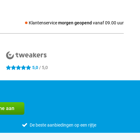
Klantenservice
morgen geopend
vanaf 09.00 uur
Social media
5,0
/ 5,0
5 sterren
me aan
De beste aanbiedingen op een rijtje