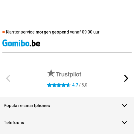
Klantenservice
morgen geopend
vanaf 09.00 uur
S
Externe winkelbeoordelingen
4,7
/ 5,0
4.7 sterren
Populaire smartphones
Telefoons