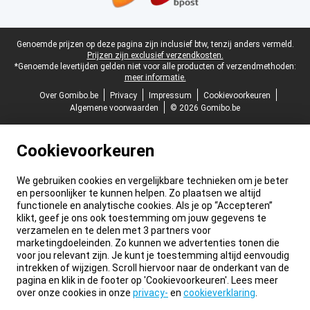
Juridische voettekst
Genoemde prijzen op deze pagina zijn inclusief btw, tenzij anders vermeld.
Prijzen zijn exclusief verzendkosten.
*Genoemde levertijden gelden niet voor alle producten of verzendmethoden:
meer informatie.
Over Gomibo.be
Privacy
Impressum
Cookievoorkeuren
Algemene voorwaarden
© 2026 Gomibo.be
Cookievoorkeuren
We gebruiken cookies en vergelijkbare technieken om je beter
en persoonlijker te kunnen helpen. Zo plaatsen we altijd
functionele en analytische cookies. Als je op “Accepteren”
klikt, geef je ons ook toestemming om jouw gegevens te
verzamelen en te delen met 3 partners voor
marketingdoeleinden. Zo kunnen we advertenties tonen die
voor jou relevant zijn. Je kunt je toestemming altijd eenvoudig
intrekken of wijzigen. Scroll hiervoor naar de onderkant van de
pagina en klik in de footer op 'Cookievoorkeuren'. Lees meer
over onze cookies in onze
privacy-
en
cookieverklaring
.