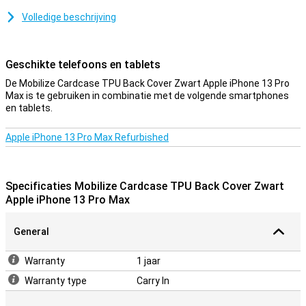
Dit hoesje is gemaakt van TPU. Dit is een flexibele vorm van
Volledige beschrijving
kunststof. Je plaatst hem dan gemakkelijk om je telefoon heen!
Bescherm je behuizing
Geschikte telefoons en tablets
Veel meer toestellen zijn tegenwoordig vervaardigd van glas.
De Mobilize Cardcase TPU Back Cover Zwart Apple iPhone 13 Pro
Daarmee wordt het ook belangrijker om je toestel te beschermen
Max is te gebruiken in combinatie met de volgende smartphones
met een hoesje. Je wilt immers niet dat er een barst in je telefoon
en tablets.
komt! Bescherm je Apple iPhone 13 Pro Max eenvoudig door voor
deze Back cover te kiezen. In dit hoesje kun je naast je telefoon ook
nog je pinpas, andere pasjes en briefgeld kwijt. Dankzij de speciale
Apple iPhone 13 Pro Max Refurbished
vakjes heb je dus altijd naast je telefoon ook geld bij je, super
handig!
Specificaties Mobilize Cardcase TPU Back Cover Zwart
Apple iPhone 13 Pro Max
General
Warranty
1 jaar
Warranty type
Carry In