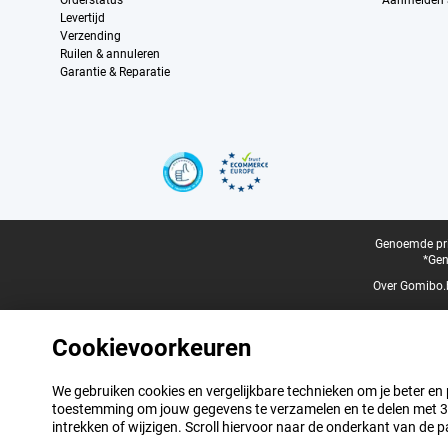
Orderstatus
Aanmelden a
Levertijd
Verzending
Ruilen & annuleren
Garantie & Reparatie
Certificaten, betaalmethoden, bezorgingsdienst partners
Juridische voettekst
Genoemde prij
*Gen
Over Gomibo.
Cookievoorkeuren
We gebruiken cookies en vergelijkbare technieken om je beter en pe
toestemming om jouw gegevens te verzamelen en te delen met 3 p
intrekken of wijzigen. Scroll hiervoor naar de onderkant van de p