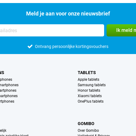
Meld je aan voor onze nieuwsbrief
Ik meld 
Ontvang persoonlijke kortingsvouchers
NS
TABLETS
tphones
Apple tablets
martphones
Samsung tablets
artphones
Honor tablets
martphones
Xiaomi tablets
rtphones
OnePlus tablets
GOMIBO
lijk
Over Gomibo