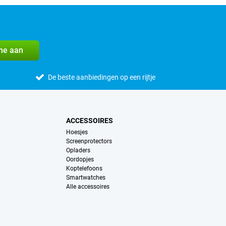
me aan
De beste aanbiedingen op een rijtje
ACCESSOIRES
Hoesjes
Screenprotectors
Opladers
Oordopjes
Koptelefoons
Smartwatches
Alle accessoires