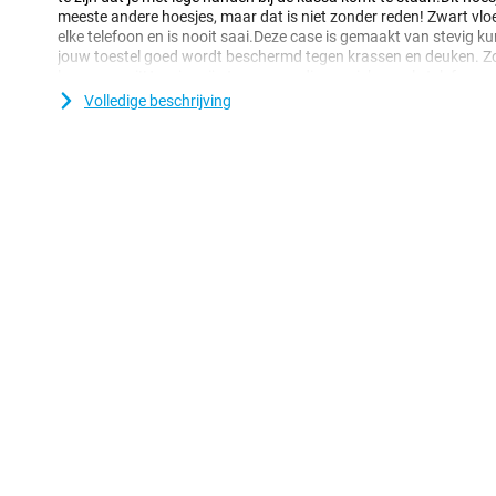
meeste andere hoesjes, maar dat is niet zonder reden! Zwart vloek
elke telefoon en is nooit saai.Deze case is gemaakt van stevig ku
jouw toestel goed wordt beschermd tegen krassen en deuken. Zo 
langer mooi!Hoesjes zijn tegenwoordig onmisbaar als telefoona
zoals deze zijn enorm populair. Ze beschermen de achterkant en 
Volledige beschrijving
zitten niet in de weg bij dagelijks gebruik!Dit hoesje is gemaakt 
is speciaal gemaakt voor jouw Apple iPhone 15 Pro en bovendien b
softcase heeft handige uitsparingen voor de camera’s, knoppen 