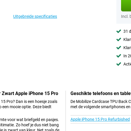
Uitgebreide specificaties
Incl.
31 d
Klan
Kla
In 2
Acti
r Zwart Apple iPhone 15 Pro
Geschikte telefoons en table
 15 Pro? Dan is een hoesje zoals
De Mobilize Cardcase TPU Back Co
 een mooie optie. Deze biedt
met de volgende smartphones en 
Apple iPhone 15 Pro Refurbished
imte voor wat briefgeld en pasjes.
legitimatie. Zo hoef je dus niet bang
je is zwart van kleur. Net zoals de