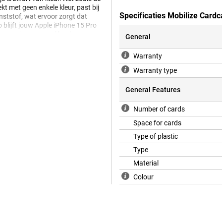
t met geen enkele kleur, past bij
Specificaties Mobilize Card
nststof, wat ervoor zorgt dat
blijft jouw Apple iPhone 15 Pro
ccessoire en vooral backcovers
General
zijkanten van je telefoon, maar
van zacht, flexibel TPU. De pasvorm
Warranty
lijft het geheel slank. De
en poorten.
Warranty type
General Features
Number of cards
Space for cards
Type of plastic
Type
Material
Colour