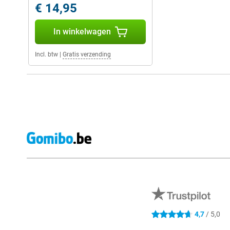
€ 14,95
In winkelwagen
Incl. btw
|
Gratis verzending
Externe winkelbeoordelingen
4,7
/ 5,0
4.7 sterren