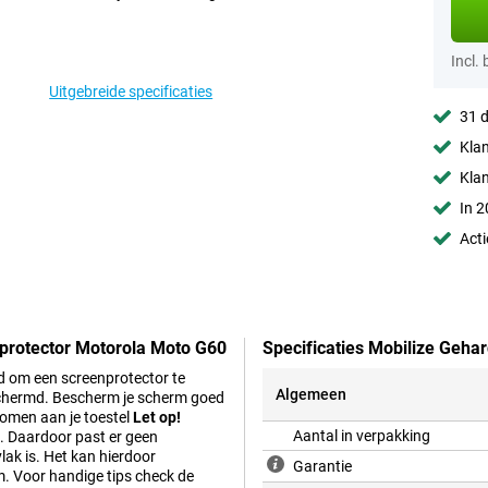
Incl.
Uitgebreide specificaties
31 d
Klan
Kla
In 2
Acti
nprotector Motorola Moto G60
Specificaties Mobilize Geha
ed om een screenprotector te
Algemeen
schermd. Bescherm je scherm goed
rkomen aan je toestel
Let op!
Aantal in verpakking
d. Daardoor past er geen
lak is. Het kan hierdoor
Garantie
m. Voor handige tips check de