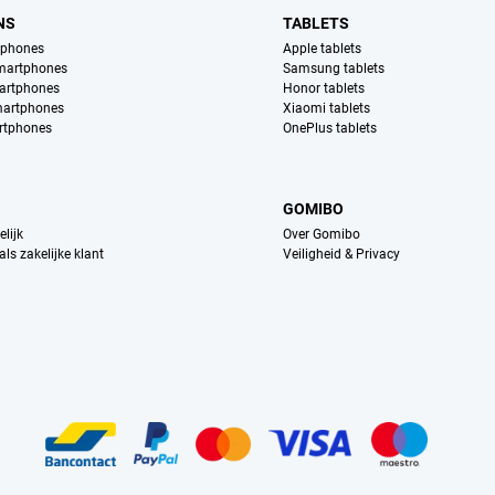
NS
TABLETS
tphones
Apple tablets
martphones
Samsung tablets
artphones
Honor tablets
martphones
Xiaomi tablets
rtphones
OnePlus tablets
GOMIBO
lijk
Over Gomibo
ls zakelijke klant
Veiligheid & Privacy