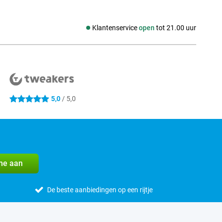
Klantenservice
open
tot 21.00 uur
Social media
5,0
/ 5,0
5 sterren
me aan
De beste aanbiedingen op een rijtje