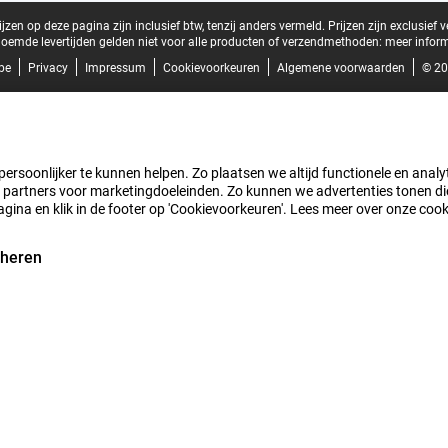
zen op deze pagina zijn inclusief btw, tenzij anders vermeld.
Prijzen zijn exclusief 
oemde levertijden gelden niet voor alle producten of verzendmethoden:
meer inform
be
Privacy
Impressum
Cookievoorkeuren
Algemene voorwaarden
© 20
rsoonlijker te kunnen helpen. Zo plaatsen we altijd functionele en analyti
artners voor marketingdoeleinden. Zo kunnen we advertenties tonen die v
agina en klik in de footer op 'Cookievoorkeuren'. Lees meer over onze coo
eheren