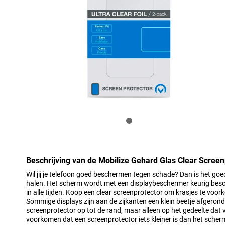
Beschrijving van de Mobilize Gehard Glas Clear Scree
Wil jij je telefoon goed beschermen tegen schade? Dan is het go
halen. Het scherm wordt met een displaybeschermer keurig be
in alle tijden. Koop een clear screenprotector om krasjes te voo
Sommige displays zijn aan de zijkanten een klein beetje afgeron
screenprotector op tot de rand, maar alleen op het gedeelte dat v
voorkomen dat een screenprotector iets kleiner is dan het scher