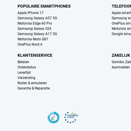
POPULAIRE SMARTPHONES
TELEFOO
Apple iPhone 17
Apple smar
Samsung Galaxy A57 5G
Samsung s
Motorola Edge 60 Pro
OnePlus sm
Samsung Galaxy S26
Motorola s
Samsung Galaxy A17 5G
Google sma
Motorola Moto G87
OnePlus Nord 6
KLANTENSERVICE
ZAKELIJK
Betalen
Gomibo Zake
Orderstatus
Aanmelden a
Levertijd
Verzending
Ruilen & annuleren
Garantie & Reparatie
Certificaten, betaalmethoden, bezorgingsdienst partners