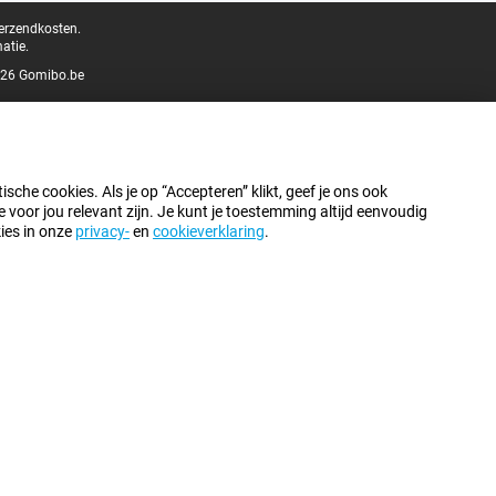
verzendkosten.
atie.
26 Gomibo.be
sche cookies. Als je op “Accepteren” klikt, geef je ons ook
oor jou relevant zijn. Je kunt je toestemming altijd eenvoudig
kies in onze
privacy-
en
cookieverklaring
.