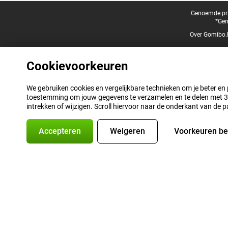
Juridische voettekst
Genoemde prij
*Gen
Over Gomibo.
Cookievoorkeuren
We gebruiken cookies en vergelijkbare technieken om je beter en pe
toestemming om jouw gegevens te verzamelen en te delen met 3 p
intrekken of wijzigen. Scroll hiervoor naar de onderkant van de p
Accepteren
Weigeren
Voorkeuren b