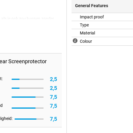
General Features
Impact proof
en als je ook zou kunnen zonder
tig, waardoor je geen eens merkt
Type
Material
Colour
ear Screenprotector
2,5
t:
2,5
7,5
7,5
id
7,5
igheid: