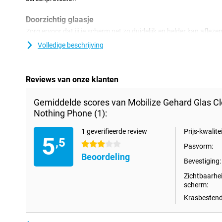
Doorzichtig glaasje
Zorg ervoor dat jij je scherm net zo duidelijk en helder kan aflez
screenprotector. Deze screenprotector is dan ook 100% doorzich
Volledige beschrijving
dat hij er zit.
Reviews van onze klanten
Gemiddelde scores van Mobilize Gehard Glas Cl
Nothing Phone (1):
1 geverifieerde review
Prijs-kwalitei
5
,5
3 sterren
Pasvorm:
Beoordeling
Bevestiging:
Zichtbaarhe
scherm:
Krasbestend