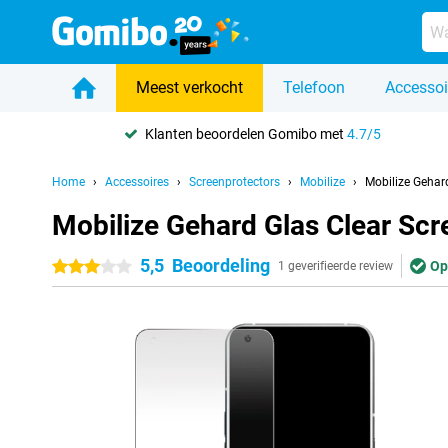
Meest verkocht
Telefoon
Accessoi
Klanten beoordelen Gomibo met
4.7/5
Home
Accessoires
Screenprotectors
Mobilize
Mobilize Gehar
Mobilize Gehard Glas Clear Scr
5,5
Beoordeling
Op
3 sterren
1 geverifieerde review