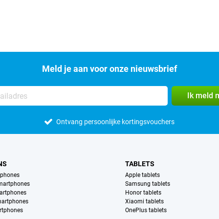
Meld je aan voor onze nieuwsbrief
Ik meld 
Ontvang persoonlijke kortingsvouchers
NS
TABLETS
tphones
Apple tablets
martphones
Samsung tablets
artphones
Honor tablets
martphones
Xiaomi tablets
rtphones
OnePlus tablets