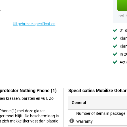
Incl.
Uitgebreide specificaties
31 d
Klan
Kla
In 2
Acti
protector Nothing Phone (1)
Specificaties Mobilize Geha
n krassen, barsten en vuil. Zo
General
 Phone (1) met deze glazen-
Number of items in package
ger mooi blijft. De beschermlaag is
 zich makkelijker vast dan plastic
Warranty