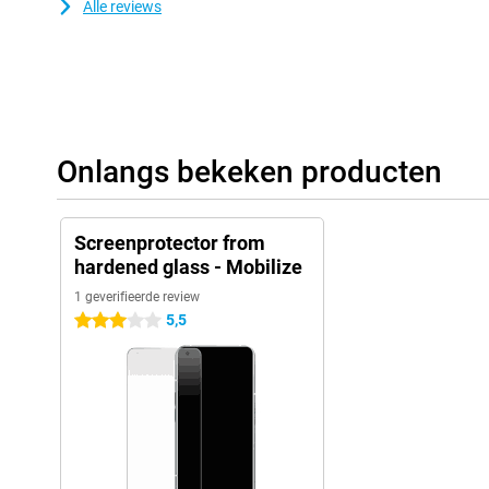
Alle reviews
Onlangs bekeken producten
Screenprotector from
hardened glass - Mobilize
1 geverifieerde review
5,5
3 sterren