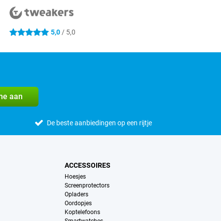
5,0
/ 5,0
5 sterren
me aan
De beste aanbiedingen op een rijtje
ACCESSOIRES
Hoesjes
Screenprotectors
Opladers
Oordopjes
Koptelefoons