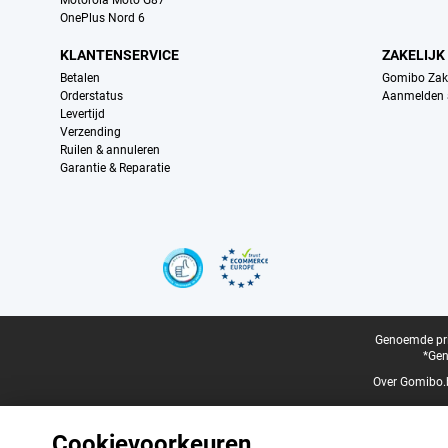
Motorola Moto G87
OnePlus Nord 6
KLANTENSERVICE
ZAKELIJK
Betalen
Gomibo Zake
Orderstatus
Aanmelden a
Levertijd
Verzending
Ruilen & annuleren
Garantie & Reparatie
Certificaten, betaalmethoden, bezorgingsdienst partners
Juridische voettekst
Genoemde prij
*Gen
Over Gomibo.
Cookievoorkeuren