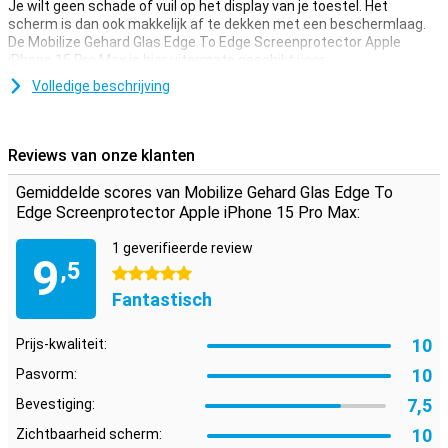
Je wilt geen schade of vuil op het display van je toestel. Het
scherm is dan ook makkelijk af te dekken met een beschermlaag.
De Mobilize Gehard Glas Edge To Edge Screenprotector Apple
iPhone 15 Pro Max is hier uitermate geschikt voor.
Volledige beschrijving
Bedekt de gehele voorkant
Deze screenprotector bedekt niet alleen het touchscreen van je
toestel, maar neemt ook nog alle randen mee. Hiermee is de
Reviews van onze klanten
complete voorkant van je Apple iPhone 15 Pro Max bedekt.
Gemiddelde scores van Mobilize Gehard Glas Edge To
Edge Screenprotector Apple iPhone 15 Pro Max:
1 geverifieerde review
9
,5
5 sterren
Fantastisch
10
Prijs-kwaliteit:
10
Pasvorm:
7,5
Bevestiging:
10
Zichtbaarheid scherm: