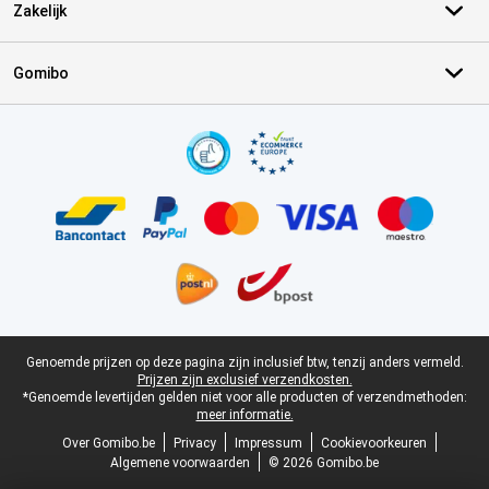
Zakelijk
Gomibo
Certificaten, betaalmethoden, bezorgingsdienst partners
Juridische voettekst
Genoemde prijzen op deze pagina zijn inclusief btw, tenzij anders vermeld.
Prijzen zijn exclusief verzendkosten.
*Genoemde levertijden gelden niet voor alle producten of verzendmethoden:
meer informatie.
Over Gomibo.be
Privacy
Impressum
Cookievoorkeuren
Algemene voorwaarden
© 2026 Gomibo.be