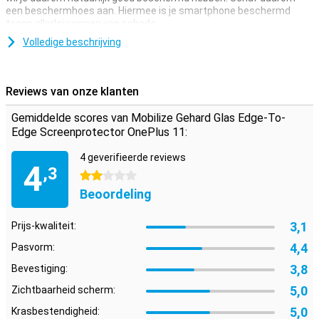
een beschermhoes aan. Hiermee is je smartphone beschermd
tegen allerlei vormen van schade.
Volledige beschrijving
Reviews van onze klanten
Gemiddelde scores van Mobilize Gehard Glas Edge-To-
Edge Screenprotector OnePlus 11:
4 geverifieerde reviews
4
,3
2 sterren
Beoordeling
3,1
Prijs-kwaliteit:
4,4
Pasvorm:
3,8
Bevestiging:
5,0
Zichtbaarheid scherm:
5,0
Krasbestendigheid: