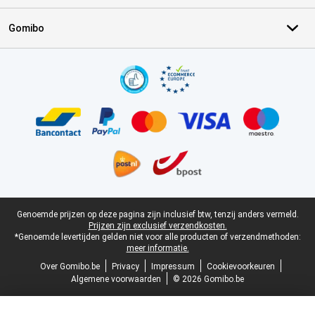
Gomibo
Certificaten, betaalmethoden, bezorgingsdienst partners
Juridische voettekst
Genoemde prijzen op deze pagina zijn inclusief btw, tenzij anders vermeld.
Prijzen zijn exclusief verzendkosten.
*Genoemde levertijden gelden niet voor alle producten of verzendmethoden:
meer informatie.
Over Gomibo.be
Privacy
Impressum
Cookievoorkeuren
Algemene voorwaarden
© 2026 Gomibo.be