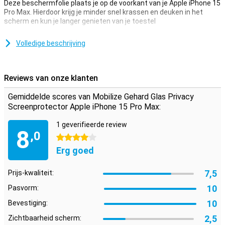
Deze beschermfolie plaats je op de voorkant van je Apple iPhone 15
Pro Max. Hierdoor krijg je minder snel krassen en deuken in het
scherm en kun je langer genieten van je toestel
Zorg dat je touchscreen veilig blijft en bescherm het met een
screenprotector. Deze is gemaakt van gehard glas dus extra
Volledige beschrijving
stevig.
Bescherm je privacy
Reviews van onze klanten
Speciaal aan deze screenprotector is de Privacy-laag. Zo kunnen
anderen niet zien wat er op het scherm van je smartphone gebeurt,
Gemiddelde scores van Mobilize Gehard Glas Privacy
maar jij wel!
Screenprotector Apple iPhone 15 Pro Max:
1 geverifieerde review
8
,0
4 sterren
Erg goed
7,5
Prijs-kwaliteit:
10
Pasvorm:
10
Bevestiging:
2,5
Zichtbaarheid scherm: