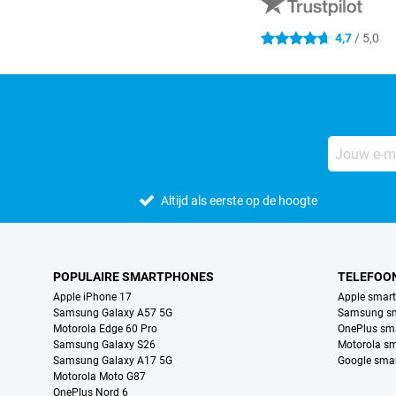
4,7
/ 5,0
4.7 sterren
Altijd als eerste op de hoogte
POPULAIRE SMARTPHONES
TELEFOO
Apple iPhone 17
Apple smar
Samsung Galaxy A57 5G
Samsung s
Motorola Edge 60 Pro
OnePlus sm
Samsung Galaxy S26
Motorola s
Samsung Galaxy A17 5G
Google sma
Motorola Moto G87
OnePlus Nord 6