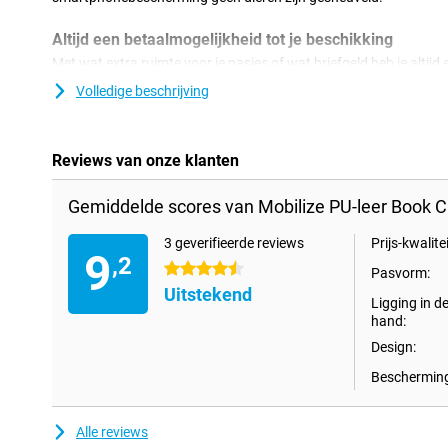
Altijd een betaalmogelijkheid tot je beschikking
Met wat extra ruimte voor je pasjes of wat briefgeld heb je altijd
al ben je je portemonnee vergeten of is de accu van je telefoon l
Volledige beschrijving
op een terrasje of in een winkel. De Mobilize PU-leer Book case Z
van kleur. Dit betekent dat je telefoon niet zo opvalt als wanneer
hoesje zou nemen, maar dat kan ook fijn zijn! Een zwart hoesje ge
uiterlijk. Als een standaard hoesje niet genoeg bescherming voor 
Reviews van onze klanten
Back cover als deze. Naast de achterkan en zijkanten wordt nam
tegen schade!
Gemiddelde scores van Mobilize PU-leer Book C
Een stevig hoesje voor een goede prijs
3 geverifieerde reviews
Prijs-kwalitei
9
Doordat het hoesje van kunststof gemaakt is, biedt dit optimale 
,2
4.5 sterren
komt nog bij dat kunststof hoesjes vaak niet zo duur zijn als and
Pasvorm:
Uitstekend
Ligging in d
hand:
Design:
Bescherming
Alle reviews