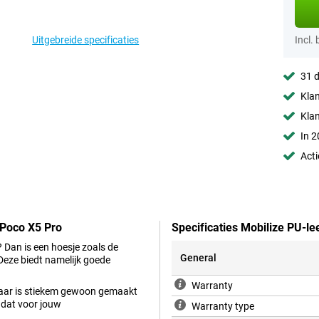
Uitgebreide specificaties
Incl.
31 d
Klan
Kla
In 2
Acti
 Poco X5 Pro
Specificaties Mobilize PU-l
 Dan is een hoesje zoals de
General
Deze biedt namelijk goede
Warranty
r, maar is stiekem gewoon gemaakt
r dat voor jouw
Warranty type