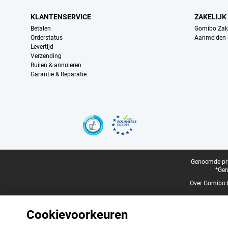
KLANTENSERVICE
ZAKELIJK
Betalen
Gomibo Zake
Orderstatus
Aanmelden a
Levertijd
Verzending
Ruilen & annuleren
Garantie & Reparatie
Certificaten, betaalmethoden, bezorgingsdienst partners
Juridische voettekst
Genoemde prij
*Gen
Over Gomibo.
Cookievoorkeuren