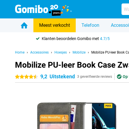
Meest verkocht
Telefoon
Accessoi
Klanten beoordelen Gomibo met
4.7/5
Home
Accessoires
Hoesjes
Mobilize
Mobilize PU-leer Book 
Mobilize PU-leer Book Case Zw
9,2
Uitstekend
Op 
4.5 sterren
3 geverifieerde reviews