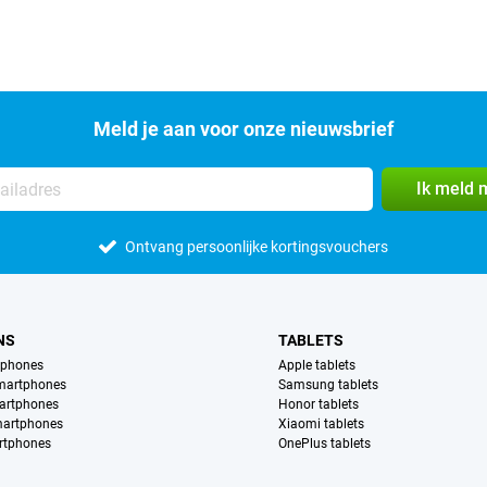
Meld je aan voor onze nieuwsbrief
Ik meld 
Ontvang persoonlijke kortingsvouchers
NS
TABLETS
tphones
Apple tablets
martphones
Samsung tablets
artphones
Honor tablets
martphones
Xiaomi tablets
rtphones
OnePlus tablets