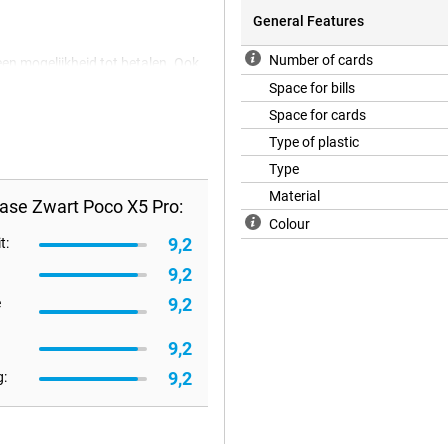
General Features
Number of cards
 een mogelijkheid tot betalen. Ook
eeg, je kunt nog steeds afrekenen
Space for bills
wart Poco X5 Pro is klassiek zwart
Space for cards
 je bijvoorbeeld een knalroze
eft je telefoon een luxe en classy
Type of plastic
jou biedt, kijk dan eens naar een
Type
elijk ook de voorkant beschermt
Material
ase Zwart Poco X5 Pro:
Colour
9,2
t:
bescherming voor je toestel. Hier
9,2
ere hoesjes.
9,2
e
9,2
9,2
: