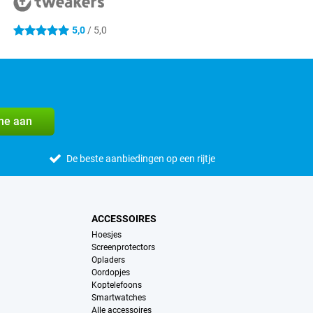
5,0
/ 5,0
5 sterren
me aan
De beste aanbiedingen op een rijtje
ACCESSOIRES
Hoesjes
Screenprotectors
Opladers
Oordopjes
Koptelefoons
Smartwatches
Alle accessoires