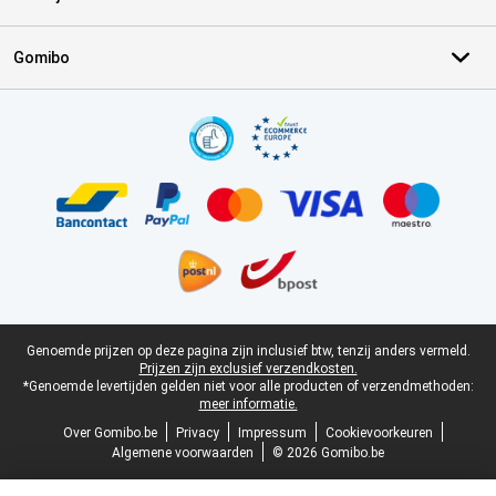
Gomibo
Certificaten, betaalmethoden, bezorgingsdienst partners
Juridische voettekst
Genoemde prijzen op deze pagina zijn inclusief btw, tenzij anders vermeld.
Prijzen zijn exclusief verzendkosten.
*Genoemde levertijden gelden niet voor alle producten of verzendmethoden:
meer informatie.
Over Gomibo.be
Privacy
Impressum
Cookievoorkeuren
Algemene voorwaarden
© 2026 Gomibo.be