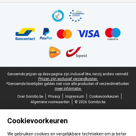
Certificaten, betaalmethoden, bezorgingsdienst partners
Juridische voettekst
Genoemde prijzen op deze pagina zijn inclusief btw, tenzij anders vermeld.
Prijzen zijn exclusief verzendkosten.
*Genoemde levertijden gelden niet voor alle producten of verzendmethoden:
meer informatie.
Over Gomibo.be
Privacy
Impressum
Cookievoorkeuren
Algemene voorwaarden
© 2026 Gomibo.be
Cookievoorkeuren
We gebruiken cookies en vergelijkbare technieken om je beter