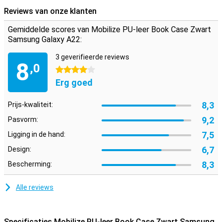
boodschap moet doen en niet te veel wilt meenemen.
Reviews van onze klanten
Gemiddelde scores van Mobilize PU-leer Book Case Zwart
Samsung Galaxy A22:
3 geverifieerde reviews
8
,0
4 sterren
Erg goed
8,3
Prijs-kwaliteit:
9,2
Pasvorm:
7,5
Ligging in de hand:
6,7
Design:
8,3
Bescherming:
Alle reviews
Specificaties Mobilize PU-leer Book Case Zwart Samsung