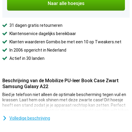
Naar alle hoesjes
31 dagen gratis retourneren
Klantenservice dagelijks bereikbaar
Klanten waarderen Gomibo.be met een 10 op Tweakers.net
In 2006 opgericht in Nederland
Actief in 30 landen
Beschrijving van de Mobilize PU-leer Book Case Zwart
Samsung Galaxy A22
Bied je telefoon niet alleen de optimale bescherming tegen vuil en
krassen. Laat hem ook shinen met deze zwarte case! Dit hoesje
heeft een stand zodat je je apparaat rechtop kan zetten. Perfect
voor in de trein of het vliegtuig als je bijvoorbeeld een film wilt kijken.
Deze beschermhoes is gemaakt van kunstleer. Hierdoor heb je een
Volledige beschrijving
stijlvol hoesje voor je telefoon. Een book case heeft een
binnenkantr waar plek is voor pasjes. Heel handig als je een korte