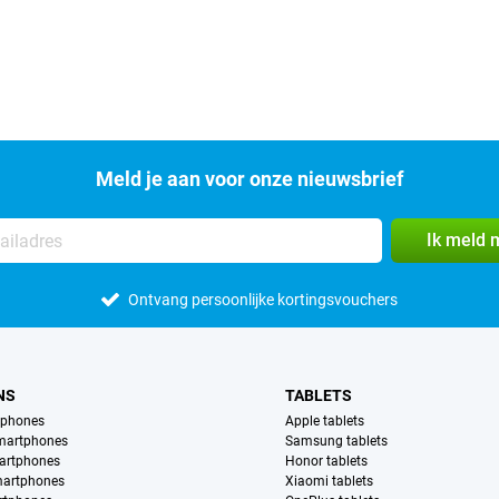
Meld je aan voor onze nieuwsbrief
Ik meld 
Ontvang persoonlijke kortingsvouchers
NS
TABLETS
tphones
Apple tablets
martphones
Samsung tablets
artphones
Honor tablets
martphones
Xiaomi tablets