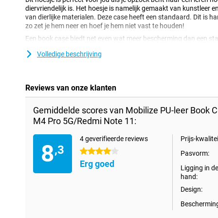
diervriendelijk is. Het hoesje is namelijk gemaakt van kunstleer
van dierlijke materialen. Deze case heeft een standaard. Dit is han
zo zet je hem neer en hoef je hem niet vast te houden!
Een book case biedt net even wat meer bescherming dan een sta
backcover genoemd. Niet alleen de achter- en zijkanten van je t
Volledige beschrijving
het hoesje klapt namelijk dicht over je scherm zodat deze ook be
In deze case is niet alleen ruimte voor je smartphone, maar ook v
bevinden zich namelijk meerdere vakjes waar je dit in kwijt kunt.
Reviews van onze klanten
Gemiddelde scores van Mobilize PU-leer Book 
M4 Pro 5G/Redmi Note 11:
4 geverifieerde reviews
Prijs-kwalitei
8
,3
4 sterren
Pasvorm:
Erg goed
Ligging in d
hand:
Design:
Bescherming