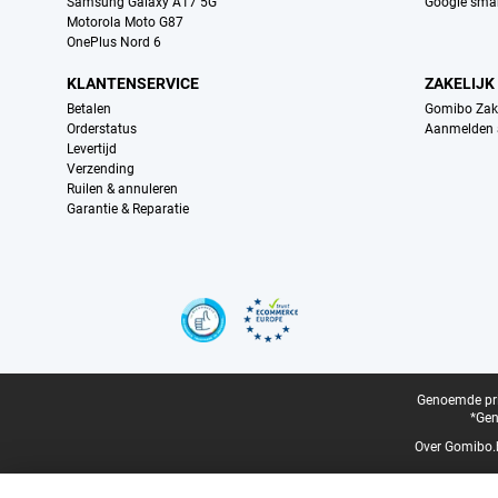
Samsung Galaxy A17 5G
Google sma
Motorola Moto G87
OnePlus Nord 6
KLANTENSERVICE
ZAKELIJK
Betalen
Gomibo Zake
Orderstatus
Aanmelden a
Levertijd
Verzending
Ruilen & annuleren
Garantie & Reparatie
Certificaten, betaalmethoden, bezorgingsdienst partners
Juridische voettekst
Genoemde prij
*Gen
Over Gomibo.