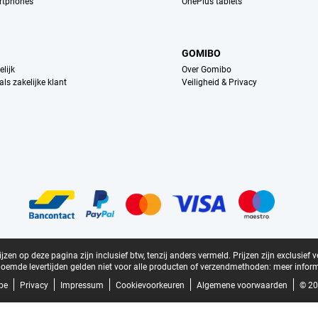
rtphones
OnePlus tablets
GOMIBO
lijk
Over Gomibo
ls zakelijke klant
Veiligheid & Privacy
zen op deze pagina zijn inclusief btw, tenzij anders vermeld.
Prijzen zijn exclusief 
oemde levertijden gelden niet voor alle producten of verzendmethoden:
meer inform
be
Privacy
Impressum
Cookievoorkeuren
Algemene voorwaarden
© 20