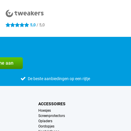
5,0
/ 5,0
5 sterren
me aan
De beste aanbiedingen op een rijtje
ACCESSOIRES
Hoesjes
Screenprotectors
Opladers
Oordopjes