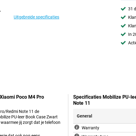
31 d
Uitgebreide specificaties
Klan
Kla
In 2
Acti
t Xiaomi Poco M4 Pro
Specificaties Mobilize PU-
Note 11
 Pro/Redmi Note 11 de
General
Mobilize PU-leer Book Case Zwart
armee jij zorgt dat je telefoon
Warranty
oesje dat ook nog eens