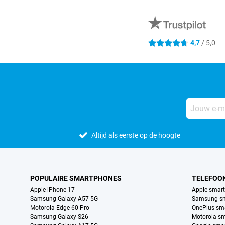
Externe winkelbeoordelingen
4,7
/ 5,0
4.7 sterren
Altijd als eerste op de hoogte
POPULAIRE SMARTPHONES
TELEFOO
Apple iPhone 17
Apple smar
Samsung Galaxy A57 5G
Samsung s
Motorola Edge 60 Pro
OnePlus sm
Samsung Galaxy S26
Motorola s