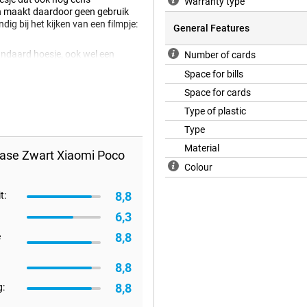
Warranty type
 en maakt daardoor geen gebruik
dig bij het kijken van een filmpje:
General Features
ndaard hoesje, ook wel een
Number of cards
elefoon worden namelijk bedekt,
Space for bills
schermd is!
Space for cards
oor briefgeld en enkele pasjes. Er
Type of plastic
Type
Material
Case Zwart Xiaomi Poco
Colour
8,8
t:
6,3
8,8
e
8,8
8,8
: